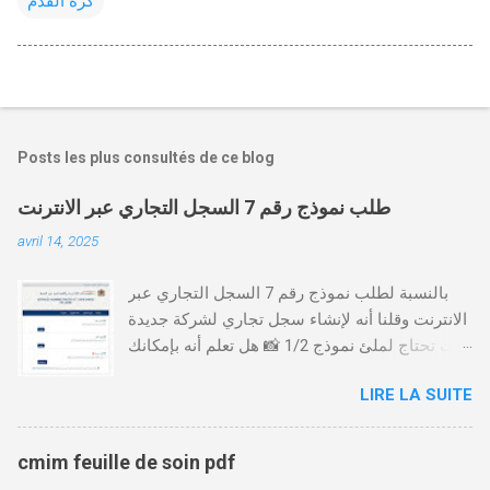
كرة القدم
Posts les plus consultés de ce blog
طلب نموذج رقم 7 السجل التجاري عبر الانترنت
avril 14, 2025
بالنسبة لطلب نموذج رقم 7 السجل التجاري عبر
الانترنت وقلنا أنه لإنشاء سجل تجاري لشركة جديدة
أنت تحتاج لملئ نموذج 1/2 📸 هل تعلم أنه بإمكانك
طلب و إستخراج بعض نماذج السجل التجاري فقط
LIRE LA SUITE
من خلال الموقع التابع لوزارة العدل، بدون الحاجة
للتنقل للمحكمة التجارية
https://servicesenligne.justice.gov.ma كيفية
cmim feuille de soin pdf
طلب النموذجين 7 و 9 من الإنترنت في المغرب .