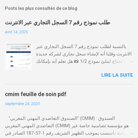
Posts les plus consultés de ce blog
طلب نموذج رقم 7 السجل التجاري عبر الانترنت
avril 14, 2025
بالنسبة لطلب نموذج رقم 7 السجل التجاري عبر
الانترنت وقلنا أنه لإنشاء سجل تجاري لشركة جديدة
أنت تحتاج لملئ نموذج 1/2 📸 هل تعلم أنه بإمكانك
طلب و إستخراج بعض نماذج السجل التجاري فقط
LIRE LA SUITE
من خلال الموقع التابع لوزارة العدل، بدون الحاجة
للتنقل للمحكمة التجارية
https://servicesenligne.justice.gov.ma كيفية
cmim feuille de soin pdf
طلب النموذجين 7 و 9 من الإنترنت في المغرب .
septembre 24, 2025
الخطوات: الدخول إلى موقع المحاكم-
https://servicesenligne.justice.gov.ma . إدخال
"الصندوق التعاضدي المهني المغربي" (CMIM) : الصندوق
المعلومات الشخصية إضافة معلومات الطالب .
التعاضدي المهني المغربي (CMIM) هو مؤسسة تضامنية خاصة غير
دفع واجب الأداء 20 درهم عن طريق البطاقة
ربحية تأسست بموجب الظهير الشريف رقم 1-57-187 الصادر في
البنكية. تأكيد العملية . استلام النموذج في مدة