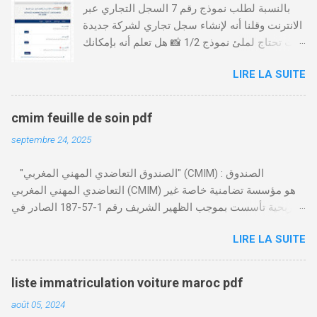
بالنسبة لطلب نموذج رقم 7 السجل التجاري عبر
الانترنت وقلنا أنه لإنشاء سجل تجاري لشركة جديدة
أنت تحتاج لملئ نموذج 1/2 📸 هل تعلم أنه بإمكانك
طلب و إستخراج بعض نماذج السجل التجاري فقط
LIRE LA SUITE
من خلال الموقع التابع لوزارة العدل، بدون الحاجة
للتنقل للمحكمة التجارية
https://servicesenligne.justice.gov.ma كيفية
cmim feuille de soin pdf
طلب النموذجين 7 و 9 من الإنترنت في المغرب .
septembre 24, 2025
الخطوات: الدخول إلى موقع المحاكم-
https://servicesenligne.justice.gov.ma . إدخال
"الصندوق التعاضدي المهني المغربي" (CMIM) : الصندوق
المعلومات الشخصية إضافة معلومات الطالب .
التعاضدي المهني المغربي (CMIM) هو مؤسسة تضامنية خاصة غير
دفع واجب الأداء 20 درهم عن طريق البطاقة
ربحية تأسست بموجب الظهير الشريف رقم 1-57-187 الصادر في
البنكية. تأكيد العملية . استلام النموذج في مدة
12 نوفمبر 1963، ويهدف إلى تقديم خدمات التأمين الصحي التكافلي
أقصاها 24 ساعة . 🤔
LIRE LA SUITE
المهنية لفائدة الأجراء والعاملين في مختلف المقاولات المغربية. تدير
CMIM شبكة واسعة من المنخرطين وتعمل على تقديم تغطية صحية
شاملة تجمع بين التضامن وجودة الخدمة. Télécharger cmim feuille
liste immatriculation voiture maroc pdf
de soin pdf Télécharger دور CMIM في الصحة المهنية يلعب
août 05, 2024
الصندوق التعاضدي المهني المغربي دورًا حيويًا في النهوض بالصحة