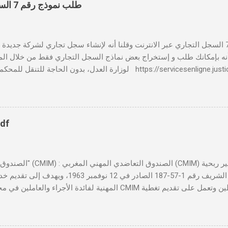
طلب نموذج رقم 7 السجل التجاري عبر الانترنت
بالنسبة لطلب نموذج رقم 7 السجل التجاري عبر الانترنت وقلنا أنه لإنشاء سجل تجاري لشركة جدي
 📸 هل تعلم أنه بإمكانك طلب و إستخراج بعض نماذج السجل التجاري فقط من خلال الم
لوزارة العدل، بدون الحاجة للتنقل للمحكمة التجارية servicesenligne.justice.gov.ma
النموذجين 7 و 9 من الإنترنت في المغرب . الخطوات: الدخول إلى مو
https://servicesenligne.justice.gov.ma . إدخال المعلومات الشخصية إضافة معل
pdf
تأسست بموجب الظهير الشريف رقم 1-57-187 الصادر ف
المهنية لفائدة الأجراء والعاملين في مختلف المقاولات المغربية. تدير
صحية شاملة تجمع بين التضامن وجودة الخدمة. 
لمهني المغربي دورًا حيويًا في النهوض بالصحة المهنية داخل المقاولات ا
والحفاظ على صحة ورفاهية الموظفين. ونظم الصندوق فعاليات سنوية مثل 