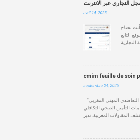
avril 14, 2025
دة أنت تحتاج
وقع التابع
https:// كيفية طلب
قع المحاكم-
ومات الطالب . دفع واجب
cmim feuille de soin 
septembre 24, 2025
"الصندوق التعاضدي المهني المغربي" (CMIM) : الصندوق التعاضدي المهني المغربي (CMIM) هو مؤسسة تضامنية خاصة غير ربحية
ي 12 نوفمبر 1963، ويهدف إلى تقديم خدمات التأمين الصحي التكافلي
 CMIM شبكة واسعة من المنخرطين وتعمل على تقديم تغطية
Télécharger cmim feuille de soin pdf Télécharger دور CMIM في الصحة المهنية
لمغربية. حيث يؤكد على أهمية
"يوم الصحة في العمل"، حيث