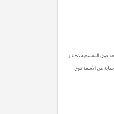
* أكسيد الزنك (Zinc Oxide): مرشح واقي من الشمس واسع الطيف يوفر حماية من الأشعة فوق البنفسجية UVA و
 الطيف يوفر حماية من الأشعة فوق