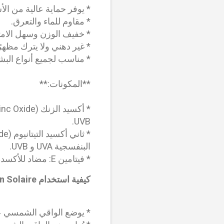
* يوفر حماية عالية من الأشعة ف
* مقاوم للماء والتعرق.
* خفيف الوزن وسهل الام
* غير دهني ولا يترك مظهر
* مناسب لجميع أنواع البش
**المكونات:**
UVB.
البنفسجية UVA و UVB.
* فيتامين E: مضاد للأكسدة يساعد على حماية البشرة من أضرار أشعة الشمس.
كيفية استخدام Physioderm Ecran Solaire
* يوضع الواقي الشمسي على البش