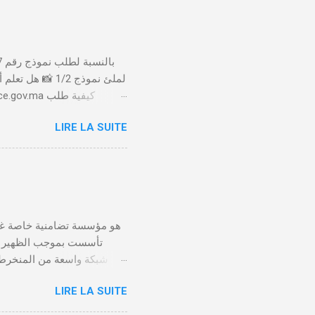
لملئ نموذج 1/2
LIRE LA SUITE
الأداء 20 درهم عن طريق البطاقة البنكية. تأكيد العملية . استلام النموذج في مدة أقصاها 24 ساعة . 🤔
LIRE LA SUITE
يلعب الصندوق التعاضدي ا
توفير بيئة عمل صحية وآمنة 