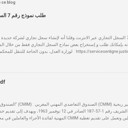
e ce blog
طلب نموذج رقم 7 السجل التجاري عبر الانترنت
بالنسبة لطلب نموذج رقم 7 السجل التجاري عبر الانترنت وقلنا أنه لإنشاء سجل تجاري لشركة جدي
 📸 هل تعلم أنه بإمكانك طلب و إستخراج بعض نماذج السجل التجاري فقط من خلال الم
لوزارة العدل، بدون الحاجة للتنقل للمحكمة التجارية servicesenligne.justice.gov.ma
النموذجين 7 و 9 من الإنترنت في المغرب . الخطوات: الدخول إلى مو
https://servicesenligne.justice.gov.ma . إدخال المعلومات الشخصية إضافة معل
pdf
تأسست بموجب الظهير الشريف رقم 1-57-187 الصادر ف
المهنية لفائدة الأجراء والعاملين في مختلف المقاولات المغربية. تدير
صحية شاملة تجمع بين التضامن وجودة الخدمة. 