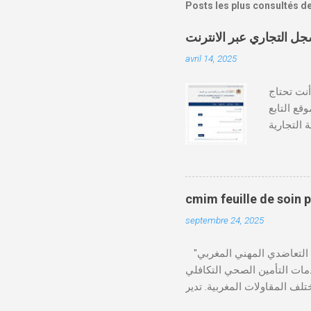
Posts les plus consultés d
avril 14, 2025
دة أنت تحتاج
وقع التابع
https:// كيفية طلب
قع المحاكم-
ومات الطالب . دفع واجب
cmim feuille de soin 
septembre 24, 2025
"الصندوق التعاضدي المهني المغربي" (CMIM) : الصندوق التعاضدي المهني المغربي (CMIM) هو مؤسسة تضامنية خاصة غير ربحية
ي 12 نوفمبر 1963، ويهدف إلى تقديم خدمات التأمين الصحي التكافلي
 CMIM شبكة واسعة من المنخرطين وتعمل على تقديم تغطية
Télécharger cmim feuille de soin pdf Télécharger دور CMIM في الصحة المهنية