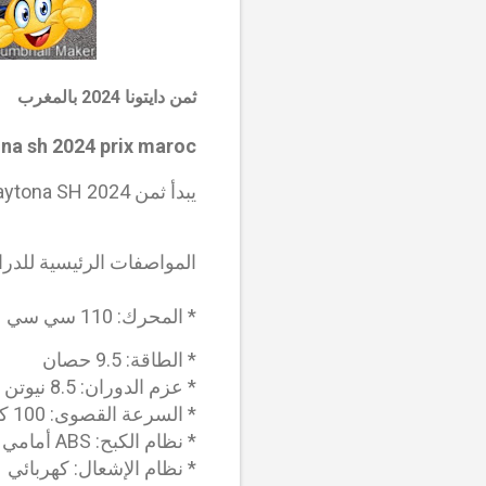
ثمن دايتونا 2024 بالمغرب
na sh 2024 prix maroc
يبدأ ثمن Daytona SH 2024 من 17.990 درهم في المغرب.
المواصفات الرئيسية للدراجة النارية 24
* المحرك: 110 سي سي
* الطاقة: 9.5 حصان
* عزم الدوران: 8.5 نيوتن متر
* السرعة القصوى: 100 كيلومتر في الساعة
* نظام الكبح: ABS أمامي وخلفي
* نظام الإشعال: كهربائي