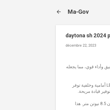
Ma-Gov
décembre 22, 2023
110 سي سي. يتميز بتصميم أنيق وأداء قوي، مما يجعله
تتميز الدراجة النارية بتصميم رياضي مع هيكل من الألومنيوم خفيف الوزن. لديها مصابيح LED أمامية وخلفية توفر
يوفر محرك Daytona SH 110 سي سي أداءً قويًا. ينتج المحرك قوة 9.5 حصان وعزم دوران 8.5 نيوتن متر. هذا