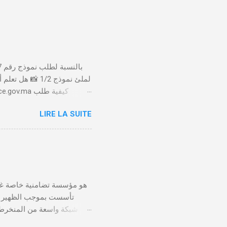
لملئ نموذج 1/2
LIRE LA SUITE
الأداء 20 درهم عن طريق البطاقة البنكية. تأكيد العملية . استلام النموذج في مدة أقصاها 24 ساعة . 🤔