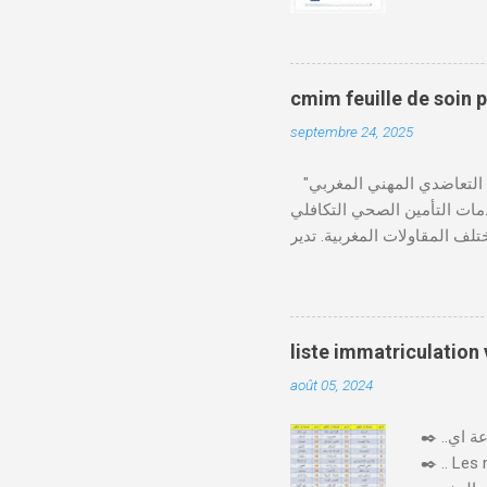
قع المحاكم-
ومات الطالب . دفع واجب
cmim feuille de soin 
septembre 24, 2025
"الصندوق التعاضدي المهني المغربي" (CMIM) : الصندوق التعاضدي المهني المغربي (CMIM) هو مؤسسة تضامنية خاصة غير ربحية
ي 12 نوفمبر 1963، ويهدف إلى تقديم خدمات التأمين الصحي التكافلي
 CMIM شبكة واسعة من المنخرطين وتعمل على تقديم تغطية
Télécharger cmim feuille de soin pdf Télécharger دور CMIM في الصحة المهنية
لمغربية. حيث يؤكد على أهمية
"يوم الصحة في العمل"، حيث
صحة مستدامة في بيئة العمل.
liste immatriculation
 CMIM تطبيق CMIM Connect الذي يسمح بالوصول
août 05, 2024
✒️ ..اليكم لائحة ارقام لوحات السيارات بالمغرب حسب المدن والعمالات بصيغة جاهزة للتحميل و الطباعة اي pdf
✒️ .. Les