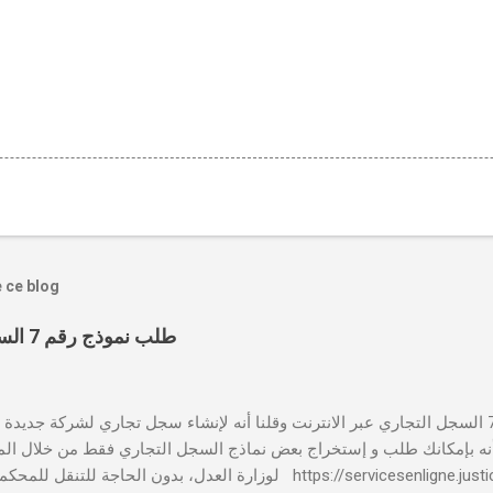
e ce blog
طلب نموذج رقم 7 السجل التجاري عبر الانترنت
بالنسبة لطلب نموذج رقم 7 السجل التجاري عبر الانترنت وقلنا أنه لإنشاء سجل تجاري لشركة جدي
 📸 هل تعلم أنه بإمكانك طلب و إستخراج بعض نماذج السجل التجاري فقط من خلال الم
لوزارة العدل، بدون الحاجة للتنقل للمحكمة التجارية servicesenligne.justice.gov.ma