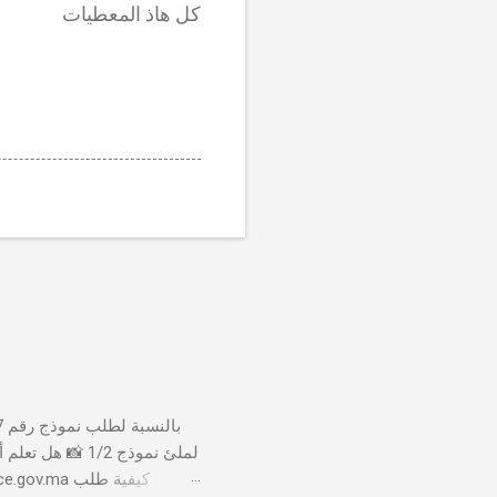
كل هاذ المعطيات
لملئ نموذج 1/2