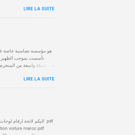
LIRE LA SUITE
الأداء 20 درهم عن طريق البطاقة البنكية. تأكيد العملية . استلام النموذج في مدة أقصاها 24 ساعة . 🤔
LIRE LA SUITE
يلعب الصندوق التعاضدي ا
توفير بيئة عمل صحية وآمنة 
يتم تسليط الضوء على الا
ation voiture maroc pdf