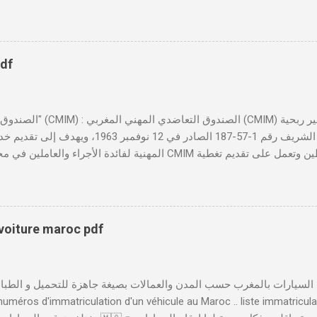
النموذجين 7 و 9 من الإنترنت في المغرب . الخطوات: الدخول إلى مو
https://servicesenligne.justice.gov.ma . إدخال المعلومات الشخصية إضافة معل
pdf
تأسست بموجب الظهير الشريف رقم 1-57-187 الصادر ف
المهنية لفائدة الأجراء والعاملين في مختلف المقاولات المغربية. تدير
صحية شاملة تجمع بين التضامن وجودة الخدمة. 
لمهني المغربي دورًا حيويًا في النهوض بالصحة المهنية داخل المقاولات ا
والحفاظ على صحة ورفاهية الموظفين. ونظم الصندوق فعاليات سنوية مثل 
بتكار الاجتماعي وأهمية تطبيق سياسات الصحة والسلامة المهنية لتحقيق 
 voiture maroc pdf
الخدمات والابتكارات الرقمية لتسهيل استفادة المنخرطين من خدماته، أطلقت
إلى العديد من الخدمات بصورة رقمية، مثل إدا...
 numéros d'immatriculation d'un véhicule au Maroc .. liste immatricul