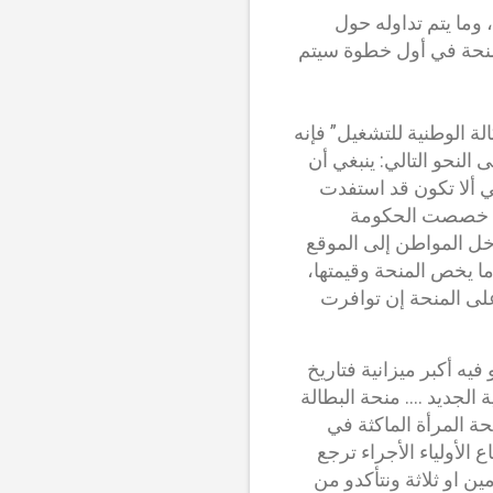
وط، وللأسف هذه المنحة أهم شروطها هو عدم تجاوز العمر 40 سنة، وما يتم تداوله حول
سجيل بهذه المنحة في أول خطوة سيتم
منحة البطالة 2024 حسب ما وضحه سيت منحة البطالة 2024 “الوكالة الوطنية للتشغيل” فإنه
نحو التالي: ينبغي أن
 بك. ينبغي ألا تكون قد استفدت
الة خصصت الحكومة
والذي به يدخل المواطن إلى الموقع
ا يخص المنحة وقيمتها،
ى المنحة إن توافرت
مهورية مضى رسميا على قانون المالية لسنة 2024 وين دارو فيه أكبر ميزانية فتاريخ
ية الجديد .... منحة البطالة
جديدة لي هيا منحة المرأة الماكثة في
ع الأولياء الأجراء ترجع
 يومين او ثلاثة ونتأكدو من