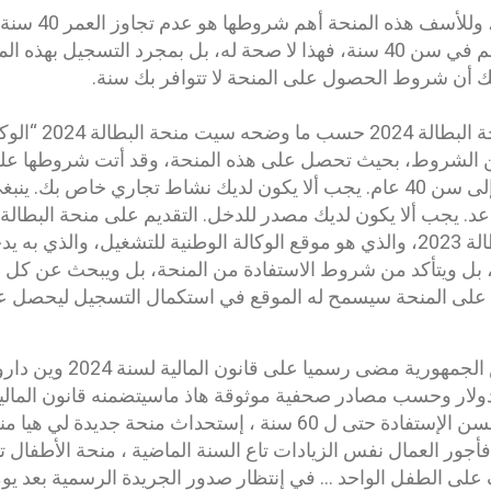
ويتم تقديمها وفق شر
تقديم منحة البطالة لمن هم في سن 40 سنة، فهذا لا صحة له، بل بمجرد الت
أن شروط الحصول على المنحة لا تتوافر بك سنة.
شروط الاستفادة من 
 الشروط، بحيث تحصل على هذه المنحة، وقد أتت شروطها على ال
يتراوح العمر من سن 19 إلى سن 40 عام. يجب ألا يكون لديك نشاط تجاري خاص
عد. يجب ألا يكون لديك مصدر للدخل. التقديم على منحة البط
الجزائرية سيت منحة البطالة 2023، والذي هو موقع الوكالة الوطنية للتشغيل، 
ه، بل ويتأكد من شروط الاستفادة من المنحة، بل ويبحث عن كل م
لى المنحة سيسمح له الموقع في استكمال التسجيل ليحصل عل
كيما علابالكم البارح رئيس الج
لي هيا 114 مليار دولار وحسب مصادر صحفية موثوقة هاذ ماسيتضمنه قانون المال
ترجع 17 ميا تلف ويزيدو فسن الإستفادة حتى ل 60 سنة ، إستحداث منحة 
يادات فأجور العمال نفس الزيادات تاع السنة الماضية ، منحة الأطفال تا
ف في بلاصة 40 نلف على الطفل الواحد ... في إنتظار صدور الجريدة الرسمية بعد