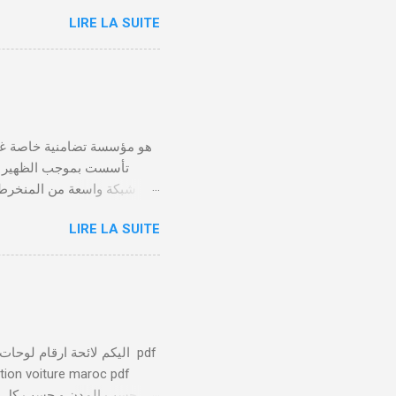
LIRE LA SUITE
الأداء 20 درهم عن طريق البطاقة البنكية. تأكيد العملية . استلام النموذج في مدة أقصاها 24 ساعة . 🤔
LIRE LA SUITE
يلعب الصندوق التعاضدي ا
توفير بيئة عمل صحية وآمنة 
يتم تسليط الضوء على الا
ation voiture maroc pdf