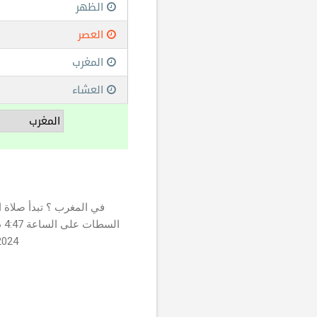
خط الطول : -83255