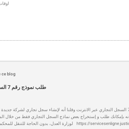
اوقات
e ce blog
طلب نموذج رقم 7 السجل التجاري عبر الانترنت
بالنسبة لطلب نموذج رقم 7 السجل التجاري عبر الانترنت وقلنا أنه لإنشاء سجل تجاري لشركة جدي
 📸 هل تعلم أنه بإمكانك طلب و إستخراج بعض نماذج السجل التجاري فقط من خلال الم
لوزارة العدل، بدون الحاجة للتنقل للمحكمة التجارية servicesenligne.justice.gov.ma