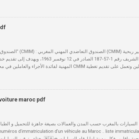
النموذجين 7 و 9 من الإنترنت في المغرب . الخطوات: الدخول إلى مو
https://servicesenligne.justice.gov.ma . إدخال المعلومات الشخصية إضافة معل
pdf
تأسست بموجب الظهير الشريف رقم 1-57-187 الصادر ف
المهنية لفائدة الأجراء والعاملين في مختلف المقاولات المغربية. تدير
صحية شاملة تجمع بين التضامن وجودة الخدمة. 
لمهني المغربي دورًا حيويًا في النهوض بالصحة المهنية داخل المقاولات ا
والحفاظ على صحة ورفاهية الموظفين. ونظم الصندوق فعاليات سنوية مثل 
بتكار الاجتماعي وأهمية تطبيق سياسات الصحة والسلامة المهنية لتحقيق 
 voiture maroc pdf
الخدمات والابتكارات الرقمية لتسهيل استفادة المنخرطين من خدماته، أطلقت
إلى العديد من الخدمات بصورة رقمية، مثل إدا...
 numéros d'immatriculation d'un véhicule au Maroc .. liste immatricul