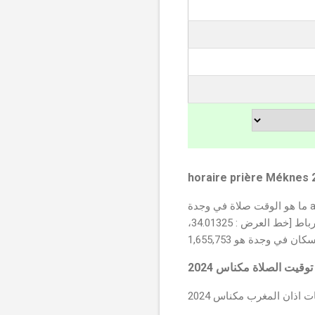
horaire prière Méknes 
ما هو الوقت صلاة في وجدة aw9at salat meknas 2024؟ ما هي أaw9at salat meknes 2024 في المغرب ؟ تبدأ صلاة الفجر في
السطات على الساعة 4:47 ص وفقا لرابطة العالم الإسلامي وصلاة المغرب في 8:42 م. المسافة من الرباط [خط العرض : 34.01325،
الصلاة مكناس 2024
ت اذان المغرب مكناس 2024