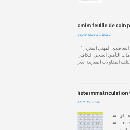
قع المحاكم-
ومات الطالب . دفع واجب
cmim feuille de soin 
septembre 24, 2025
"الصندوق التعاضدي المهني المغربي" (CMIM) : الصندوق التعاضدي المهني المغربي (CMIM) هو مؤسسة تضامنية خاصة غير ربحية
ي 12 نوفمبر 1963، ويهدف إلى تقديم خدمات التأمين الصحي التكافلي
 CMIM شبكة واسعة من المنخرطين وتعمل على تقديم تغطية
Télécharger cmim feuille de soin pdf Télécharger دور CMIM في الصحة المهنية
لمغربية. حيث يؤكد على أهمية
"يوم الصحة في العمل"، حيث
صحة مستدامة في بيئة العمل.
liste immatriculation
 CMIM تطبيق CMIM Connect الذي يسمح بالوصول
août 05, 2024
✒️ ..اليكم لائحة ارقام لوحات السيارات بالمغرب حسب المدن والعمالات بصيغة جاهزة للتحميل و الطباعة اي pdf
✒️ .. Les
يختلف ترقيم السيارات بالمغرب 🇲🇦🚙 حسب المدن و حسب كل جهة وإقليم، فكل مدينة لها ارقام السيارات