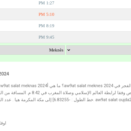
2024
6.] إلى مكة المكرمة هيا . عدد السكان في وجدة هو 1,655,753. aw9at salat oujda2024
توقيت 
اوقا