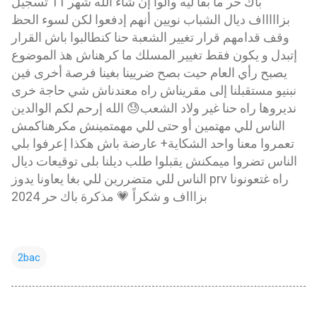
باك حر ما بقا ليه والوا إن شاء الله شهر 11 تسجيل
بزاااااف ديال الشباب نويين أنهم إدفعوا لكن لسوء الحظ
وقف قدامهم قرار تغيير الشعبة حنا كنطالبوا باش القرار
إتبدل و يكون فقط تغيير المسلك ما كرهناش هذ الموضوع
يصبح رأي العام حيت بصح ضريينا بغينا فرصة أخرى فين
نبنيو مستقبلنا إلى مقريناش راه معندناش شي حاجة خرى
نديروها راه حنا غير ولاد الشعب😓 الله إرحم لكم الوالدين
الناس للي مهتمين أو حتى للي مهمتمينش مكرهناكمش
تعمروا معنا واحد الشكاية+ عارضة باش هكذا إعرفوا بلي
الناس تضروا ميمكنش يقبلوا طلب ديلنا بلى توقيعات ديال
الناس للي متضررين للي بغا يعاونا يدوز prv راه غتعونونا
بزاااف و شكراً 💗 مذكرة باك حر 2024
2bac