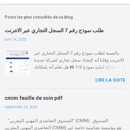
Posts les plus consultés de ce blog
طلب نموذج رقم 7 السجل التجاري عبر الانترنت
avril 14, 2025
بالنسبة لطلب نموذج رقم 7 السجل التجاري عبر
الانترنت وقلنا أنه لإنشاء سجل تجاري لشركة جديدة
أنت تحتاج لملئ نموذج 1/2 📸 هل تعلم أنه بإمكانك
طلب و إستخراج بعض نماذج السجل التجاري فقط
LIRE LA SUITE
من خلال الموقع التابع لوزارة العدل، بدون الحاجة
للتنقل للمحكمة التجارية
https://servicesenligne.justice.gov.ma كيفية
cmim feuille de soin pdf
طلب النموذجين 7 و 9 من الإنترنت في المغرب .
septembre 24, 2025
الخطوات: الدخول إلى موقع المحاكم-
https://servicesenligne.justice.gov.ma . إدخال
"الصندوق التعاضدي المهني المغربي" (CMIM) : الصندوق
المعلومات الشخصية إضافة معلومات الطالب .
التعاضدي المهني المغربي (CMIM) هو مؤسسة تضامنية خاصة غير
دفع واجب الأداء 20 درهم عن طريق البطاقة