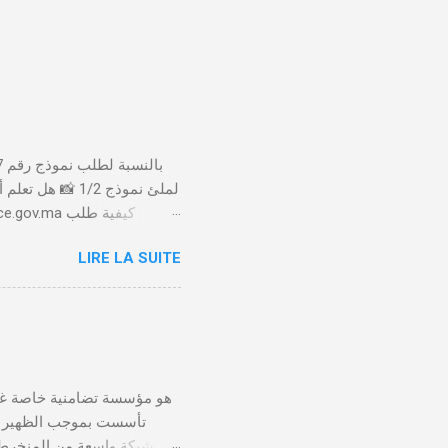
لملئ نموذج 1/2
LIRE LA SUITE
الأداء 20 درهم عن طريق البطاقة البنكية. تأكيد العملية . استلام النموذج في مدة أقصاها 24 ساعة . 🤔