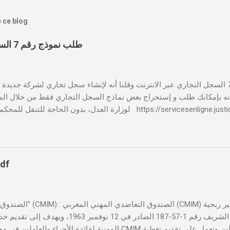
e ce blog
طلب نموذج رقم 7 السجل التجاري عبر الانترنت
بالنسبة لطلب نموذج رقم 7 السجل التجاري عبر الانترنت وقلنا أنه لإنشاء سجل تجاري لشركة جدي
 📸 هل تعلم أنه بإمكانك طلب و إستخراج بعض نماذج السجل التجاري فقط من خلال الم
لوزارة العدل، بدون الحاجة للتنقل للمحكمة التجارية servicesenligne.justice.gov.ma
النموذجين 7 و 9 من الإنترنت في المغرب . الخطوات: الدخول إلى مو
https://servicesenligne.justice.gov.ma . إدخال المعلومات الشخصية إضافة معل
pdf
تأسست بموجب الظهير الشريف رقم 1-57-187 الصادر ف
المهنية لفائدة الأجراء والعاملين في مختلف المقاولات المغربية. تدير