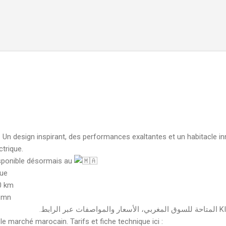
Accéder au contenu principal
. Un design inspirant, des performances exaltantes et un habitacle in
ctrique.
isponible désormais au
que
0 km
8 mn
le marché marocain. Tarifs et fiche technique ici :