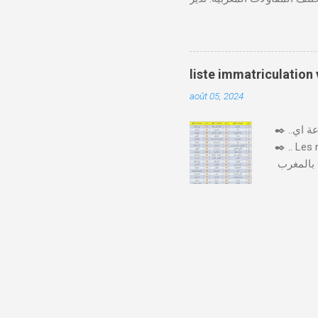
Télécharger cmim feuille de soin pdf Télécharger دور CMIM في الصحة المهنية
لمغربية. حيث يؤكد على أهمية
"يوم الصحة في العمل"، حيث
صحة مستدامة في بيئة العمل.
liste immatriculation
 CMIM تطبيق CMIM Connect الذي يسمح بالوصول
août 05, 2024
✒️ ..اليكم لائحة ارقام لوحات السيارات بالمغرب حسب المدن والعمالات بصيغة جاهزة للتحميل و الطباعة اي pdf
✒️ .. Les
يختلف ترقيم السيارات بالمغرب 🇲🇦🚙 حسب المدن و حسب كل جهة وإقليم، فكل مدينة لها ارقام السيارات
من رقم او
لسيارة أَوْ
عشرت فِيهَا ) و حرف مرتبط بالرقم الترتيبي . و رقم يشير إِلَى الرقم الترتيبي، فبعد الوصول إِلَى رقم 99999 "33/
أ/99999"، ننتقل من الحرف (أ) إِلَى الحرف (ب)، فيصبح الرقم لوحة السيارة عَلَى الشكل التَّالِي :" 33/ب/1"، ثُمَّ
 إِلَى "33/ب/99999" ننتقل إِلَى " 33/د/1 و هَكَذَا.. .. هاد الصورة فيها كل عمالة و رقمها + 96 : السيارات