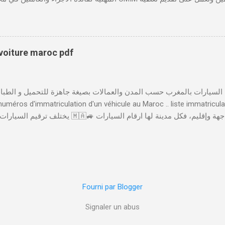
صحية شاملة تجمع بين التضامن وجودة الخدمة. 
لمهني المغربي دورًا حيويًا في النهوض بالصحة المهنية داخل المقاولات ا
والحفاظ على صحة ورفاهية الموظفين. ونظم الصندوق فعاليات سنوية مثل 
بتكار الاجتماعي وأهمية تطبيق سياسات الصحة والسلامة المهنية لتحقيق 
 voiture maroc pdf
الخدمات والابتكارات الرقمية لتسهيل استفادة المنخرطين من خدماته، أطلقت
إلى العديد من الخدمات بصورة رقمية، مثل إدا...
 numéros d'immatriculation d'un véhicule au Maroc .. liste immatricul
 المدن الأخرى و عملية الترقيم تخضع لعدة ضوابط .. تتكون لوحة السيارة 
يشير إِلَى ترقيم لوحات السيارات حَسَبَ المدن و العمالات ( العمالة لي تسجلات فيها ا
عِنْدَ الوصول
Fourni par Blogger
Signaler un abus