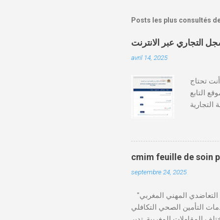
Posts les plus consultés d
avril 14, 2025
دة أنت تحتاج
وقع التابع
https:// كيفية طلب
قع المحاكم-
ومات الطالب . دفع واجب
cmim feuille de soin 
septembre 24, 2025
"الصندوق التعاضدي المهني المغربي" (CMIM) : الصندوق التعاضدي المهني المغربي (CMIM) هو مؤسسة تضامنية خاصة غير ربحية
ي 12 نوفمبر 1963، ويهدف إلى تقديم خدمات التأمين الصحي التكافلي
 CMIM شبكة واسعة من المنخرطين وتعمل على تقديم تغطية