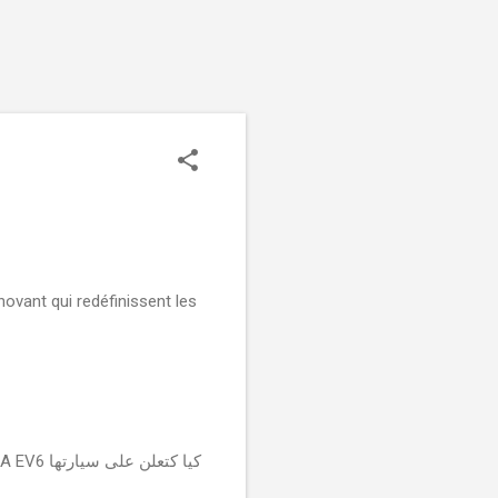
novant qui redéfinissent les
كيا كتعلن على سيارتها KIA EV6 المتاحة للسوق المغربي، الأسعار والمواصفات عبر الرابط.