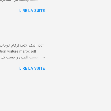
LIRE LA SUITE
يلعب الصندوق التعاضدي ا
توفير بيئة عمل صحية وآمنة 
يتم تسليط الضوء على الا
ation voiture maroc pdf
الخاصة بها تميزها عن باقي
LIRE LA SUITE
عدد من 1 ل 88 
الرسمية لكبار المسؤولين ( الوالي والمحافظين والأمناء العامين …) 98 : السيارات الرسمية للبرلمان 97 ...