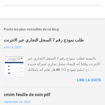
Posts les plus consultés de ce blog
طلب نموذج رقم 7 السجل التجاري عبر الانترنت
avril 14, 2025
بالنسبة لطلب نموذج رقم 7 السجل التجاري عبر
الانترنت وقلنا أنه لإنشاء سجل تجاري لشركة جديدة
أنت تحتاج لملئ نموذج 1/2 📸 هل تعلم أنه بإمكانك
طلب و إستخراج بعض نماذج السجل التجاري فقط
LIRE LA SUITE
من خلال الموقع التابع لوزارة العدل، بدون الحاجة
للتنقل للمحكمة التجارية
https://servicesenligne.justice.gov.ma كيفية
cmim feuille de soin pdf
طلب النموذجين 7 و 9 من الإنترنت في المغرب .
septembre 24, 2025
الخطوات: الدخول إلى موقع المحاكم-