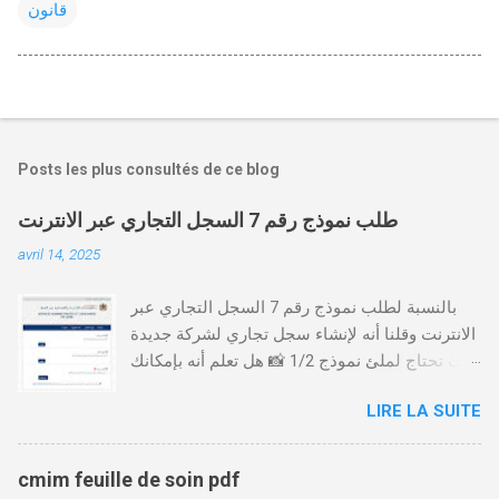
قانون
Posts les plus consultés de ce blog
طلب نموذج رقم 7 السجل التجاري عبر الانترنت
avril 14, 2025
بالنسبة لطلب نموذج رقم 7 السجل التجاري عبر
الانترنت وقلنا أنه لإنشاء سجل تجاري لشركة جديدة
أنت تحتاج لملئ نموذج 1/2 📸 هل تعلم أنه بإمكانك
طلب و إستخراج بعض نماذج السجل التجاري فقط
LIRE LA SUITE
من خلال الموقع التابع لوزارة العدل، بدون الحاجة
للتنقل للمحكمة التجارية
https://servicesenligne.justice.gov.ma كيفية
cmim feuille de soin pdf
طلب النموذجين 7 و 9 من الإنترنت في المغرب .