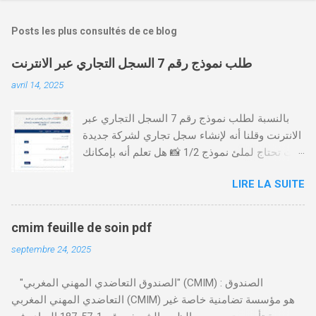
Posts les plus consultés de ce blog
طلب نموذج رقم 7 السجل التجاري عبر الانترنت
avril 14, 2025
بالنسبة لطلب نموذج رقم 7 السجل التجاري عبر
الانترنت وقلنا أنه لإنشاء سجل تجاري لشركة جديدة
أنت تحتاج لملئ نموذج 1/2 📸 هل تعلم أنه بإمكانك
طلب و إستخراج بعض نماذج السجل التجاري فقط
LIRE LA SUITE
من خلال الموقع التابع لوزارة العدل، بدون الحاجة
للتنقل للمحكمة التجارية
https://servicesenligne.justice.gov.ma كيفية
cmim feuille de soin pdf
طلب النموذجين 7 و 9 من الإنترنت في المغرب .
septembre 24, 2025
الخطوات: الدخول إلى موقع المحاكم-
https://servicesenligne.justice.gov.ma . إدخال
"الصندوق التعاضدي المهني المغربي" (CMIM) : الصندوق
المعلومات الشخصية إضافة معلومات الطالب .
التعاضدي المهني المغربي (CMIM) هو مؤسسة تضامنية خاصة غير
دفع واجب الأداء 20 درهم عن طريق البطاقة