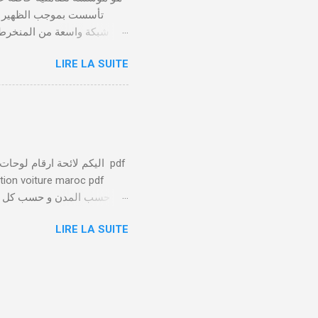
LIRE LA SUITE
يلعب الصندوق التعاضدي ا
توفير بيئة عمل صحية وآمنة 
يتم تسليط الضوء على الا
ation voiture maroc pdf
الخاصة بها تميزها عن باقي
LIRE LA SUITE
عدد من 1 ل 88 
الرسمية لكبار المسؤولين ( الوالي والمحافظين والأمناء العامين …) 98 : السيارات الرسمية للبرلمان 97 ...