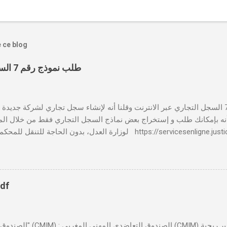
e ce blog
طلب نموذج رقم 7 السجل التجاري عبر الانترنت
بالنسبة لطلب نموذج رقم 7 السجل التجاري عبر الانترنت وقلنا أنه لإنشاء سجل تجاري لشركة جدي
 📸 هل تعلم أنه بإمكانك طلب و إستخراج بعض نماذج السجل التجاري فقط من خلال الم
لوزارة العدل، بدون الحاجة للتنقل للمحكمة التجارية servicesenligne.justice.gov.ma
النموذجين 7 و 9 من الإنترنت في المغرب . الخطوات: الدخول إلى مو
https://servicesenligne.justice.gov.ma . إدخال المعلومات الشخصية إضافة معل
pdf