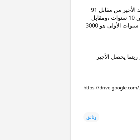
ويتم كدلك احتساب هدا النوع من التعويضات بالنظر الى عدد سنوات العمل ، حيت يستفيد الأجير من مقابل 91 
ساعة عمل في الخمس سنوات الاولى ،و مقابل 144 ساعة في أكتر من خمس  وأقل من 10 سنوات ،ومقابل 
292 ساعة لأكتر من 10 سنوات ....( نأخد أجرة المتال السابق  ( تعويض الأجير عن خمس سنوات الأولى هو 3000 
وهدا النوع من التعويضات يتكلف به صندوق الضمان الاجتماعي وفق شروط لمدة 6أشهر ريتما يحصل الأجير 
https://drive.google.com/
وثائق