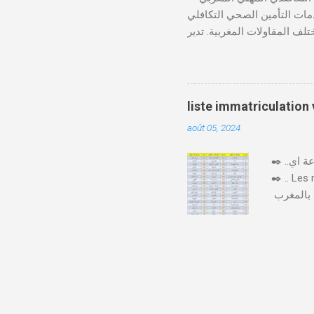
ي 12 نوفمبر 1963، ويهدف إلى تقديم خدمات التأمين الصحي التكافلي
 CMIM شبكة واسعة من المنخرطين وتعمل على تقديم تغطية
Télécharger cmim feuille de soin pdf Télécharger دور CMIM في الصحة المهنية
لمغربية. حيث يؤكد على أهمية
"يوم الصحة في العمل"، حيث
صحة مستدامة في بيئة العمل.
liste immatriculation
 CMIM تطبيق CMIM Connect الذي يسمح بالوصول
août 05, 2024
✒️ ..اليكم لائحة ارقام لوحات السيارات بالمغرب حسب المدن والعمالات بصيغة جاهزة للتحميل و الطباعة اي pdf
✒️ .. Les
يختلف ترقيم السيارات بالمغرب 🇲🇦🚙 حسب المدن و حسب كل جهة وإقليم، فكل مدينة لها ارقام السيارات
من رقم او
لسيارة أَوْ
عشرت فِيهَا ) و حرف مرتبط بالرقم الترتيبي . و رقم يشير إِلَى الرقم الترتيبي، فبعد الوصول إِلَى رقم 99999 "33/
أ/99999"، ننتقل من الحرف (أ) إِلَى الحرف (ب)، فيصبح الرقم لوحة السيارة عَلَى الشكل التَّالِي :" 33/ب/1"، ثُمَّ
 إِلَى "33/ب/99999" ننتقل إِلَى " 33/د/1 و هَكَذَا.. .. هاد الصورة فيها كل عمالة و رقمها + 96 : السيارات