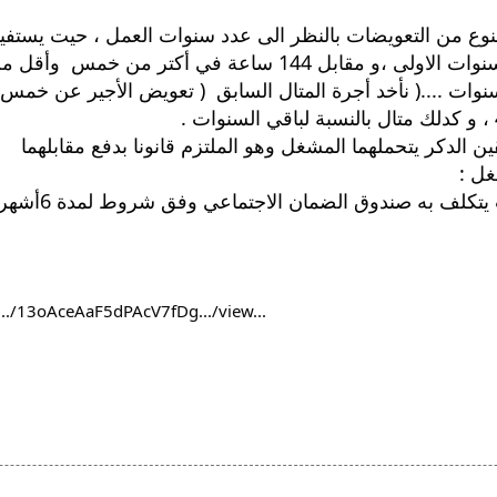
ن الدكر يتحملهما المشغل وهو الملتزم قانونا بدفع مقابلهما 
غل :
.../13oAceAaF5dPAcV7fDg.../view...