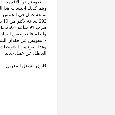
- 
التعويض عن الأقدمية  : 
ضرب 91 ساعة =43.260 ، و كدلك متال بالنسبة لباقي السنوات .
وللعلم فالتعويضين السابقي
- التعويض عن فقدان الش
العاطل عن عمل جديد
قانون الشغل المغربي