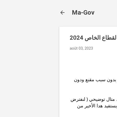
Ma-Gov
août 03, 2023
يخول قانون الشغل المغربي لكل أجير أتبت بكل وسائل الإتبات أنه تم توقيفه عن العمل بدون سبب مقنع ودون 
ويتم احتساب التعويض عن الطرد التعسفي بنسبة شهر ونصف شهر  عن كل سنة عمل ، متال توضيحي ( لنفترض 
أن الأجير قد اشتغل لمدة 6 سنوات بأجر قدره 3000 درهم وتم فصله تعسفيا عن العمل يستفيد هدا الأخير من 