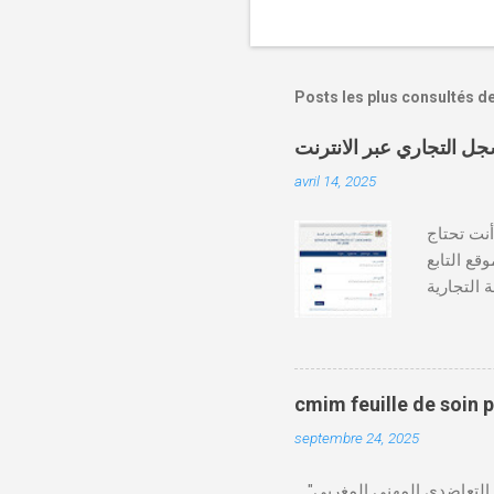
Posts les plus consultés d
avril 14, 2025
دة أنت تحتاج
وقع التابع
https:// كيفية طلب
قع المحاكم-
ومات الطالب . دفع واجب
cmim feuille de soin 
septembre 24, 2025
"الصندوق التعاضدي المهني المغربي" (CMIM) : الصندوق التعاضدي المهني المغربي (CMIM) هو مؤسسة تضامنية خاصة غير ربحية