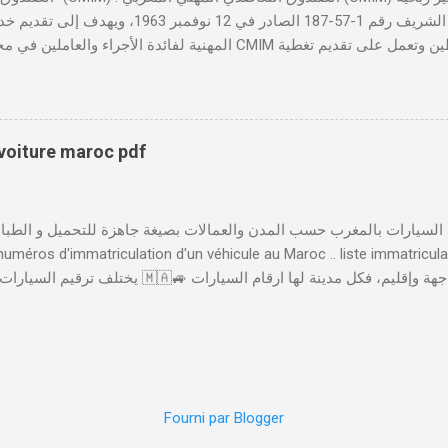
تأسست بموجب الظهير الشريف رقم 1-57-187 الصادر ف
المهنية لفائدة الأجراء والعاملين في مختلف المقاولات المغربية. تدير
صحية شاملة تجمع بين التضامن وجودة الخدمة. 
لمهني المغربي دورًا حيويًا في النهوض بالصحة المهنية داخل المقاولات ا
والحفاظ على صحة ورفاهية الموظفين. ونظم الصندوق فعاليات سنوية مثل 
بتكار الاجتماعي وأهمية تطبيق سياسات الصحة والسلامة المهنية لتحقيق 
 voiture maroc pdf
الخدمات والابتكارات الرقمية لتسهيل استفادة المنخرطين من خدماته، أطلقت
إلى العديد من الخدمات بصورة رقمية، مثل إدا...
 numéros d'immatriculation d'un véhicule au Maroc .. liste immatricul
 المدن الأخرى و عملية الترقيم تخضع لعدة ضوابط .. تتكون لوحة السيارة 
يشير إِلَى ترقيم لوحات السيارات حَسَبَ المدن و العمالات ( العمالة لي تسجلات فيها ا
عِنْدَ الوصول
Fourni par Blogger