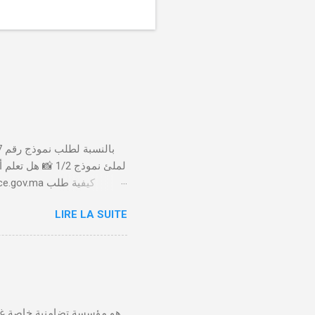
لملئ نموذج 1/2
LIRE LA SUITE
الأداء 20 درهم عن طريق البطاقة البنكية. تأكيد العملية . استلام النموذج في مدة أقصاها 24 ساعة . 🤔