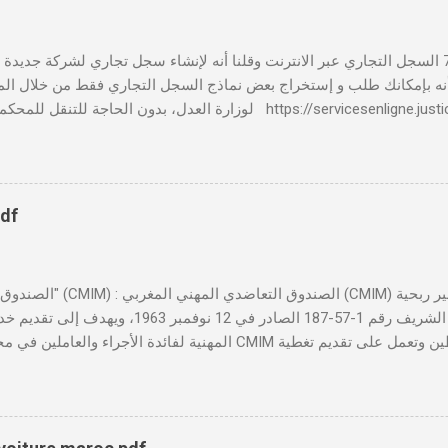
بالنسبة لطلب نموذج رقم 7 السجل التجاري عبر الانترنت وقلنا أنه لإنشاء سجل تجاري لشركة جدي
 📸 هل تعلم أنه بإمكانك طلب و إستخراج بعض نماذج السجل التجاري فقط من خلال الم
لوزارة العدل، بدون الحاجة للتنقل للمحكمة التجارية servicesenligne.justice.gov.ma
النموذجين 7 و 9 من الإنترنت في المغرب . الخطوات: الدخول إلى مو
https://servicesenligne.justice.gov.ma . إدخال المعلومات الشخصية إضافة معل
pdf
تأسست بموجب الظهير الشريف رقم 1-57-187 الصادر ف
المهنية لفائدة الأجراء والعاملين في مختلف المقاولات المغربية. تدير
صحية شاملة تجمع بين التضامن وجودة الخدمة. 
لمهني المغربي دورًا حيويًا في النهوض بالصحة المهنية داخل المقاولات ا
والحفاظ على صحة ورفاهية الموظفين. ونظم الصندوق فعاليات سنوية مثل 
بتكار الاجتماعي وأهمية تطبيق سياسات الصحة والسلامة المهنية لتحقيق 