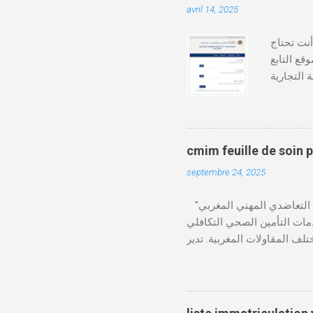
avril 14, 2025
دة أنت تحتاج
وقع التابع
https:// كيفية طلب
قع المحاكم-
ومات الطالب . دفع واجب
cmim feuille de soin 
septembre 24, 2025
"الصندوق التعاضدي المهني المغربي" (CMIM) : الصندوق التعاضدي المهني المغربي (CMIM) هو مؤسسة تضامنية خاصة غير ربحية
ي 12 نوفمبر 1963، ويهدف إلى تقديم خدمات التأمين الصحي التكافلي
 CMIM شبكة واسعة من المنخرطين وتعمل على تقديم تغطية
Télécharger cmim feuille de soin pdf Télécharger دور CMIM في الصحة المهنية
لمغربية. حيث يؤكد على أهمية
"يوم الصحة في العمل"، حيث
صحة مستدامة في بيئة العمل.