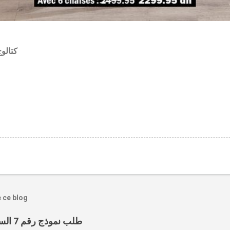
كتالوج
e ce blog
طلب نموذج رقم 7 السجل التجاري عبر الانترنت