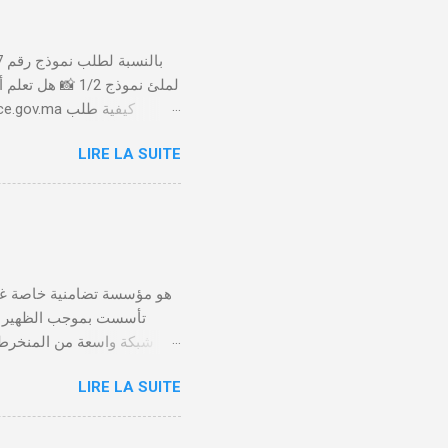
لملئ نموذج 1/2
LIRE LA SUITE
الأداء 20 درهم عن طريق البطاقة البنكية. تأكيد العملية . استلام النموذج في مدة أقصاها 24 ساعة . 🤔
LIRE LA SUITE
يلعب الصندوق التعاضدي ا
توفير بيئة عمل صحية وآمنة 
يتم تسليط الضوء على الا