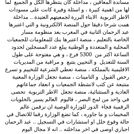
مساندة المعاقين ، مداخلة 
كان ينتظرها الكل و الجميع  لما 
لها من اهمية كبيرة ، و اسئلة وفيرة كانت على مسودات 
الاطر التربوية  الابناء البررة لجمعيتهم العتيدة .. مداخلة 
همت شرحا دقيقا حول المنصة الالكترونية و التي اعتبرها 
عبد الرحمان التانية في المغرب بعد منظومة مسار 
الخاصة بالتعليم ، منصة اعتبرها بنك للمعلومات للجمعيات 
المحلية و المتعددة و الوطنية يبلع عدد المسجلين لحدود 
الساعة اكثر من  5300 فرع ، و هي مفتوحة على طول 
السنة للتعديل  و التحيين بتتبع  و مراقبة من المديريات 
الاقليمية بالمملكة ، منصة تعطي الشرعية للتخييم و تسرع 
رخص القبول  و التامينات ، منصة تجعل الوزارة المعنية 
متتبعة عن كثب لانشطة الجمعيات و انعقاد جماعاتهم 
العادية و الستثنائية، منصة تجعل  الاطر التربوية  تحصى 
في واحد من لمح البصر ، فاليوم  العالم يسير بالخلويات 
الرقمية فجاء  الدور للوزارة الوصية ان ترقمن عالم 
المخيمات و ما جاوره ، كما تضع الوزارة رقما للاتصال في 
حالة وقوع خلل او استشارات في التسجيل .. عبد الرحمان 
اجباري اوصى في اخر مداخلته .. انه لا مجال اليوم 