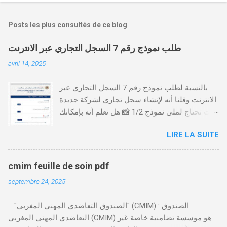
Posts les plus consultés de ce blog
طلب نموذج رقم 7 السجل التجاري عبر الانترنت
avril 14, 2025
بالنسبة لطلب نموذج رقم 7 السجل التجاري عبر
الانترنت وقلنا أنه لإنشاء سجل تجاري لشركة جديدة
أنت تحتاج لملئ نموذج 1/2 📸 هل تعلم أنه بإمكانك
طلب و إستخراج بعض نماذج السجل التجاري فقط
LIRE LA SUITE
من خلال الموقع التابع لوزارة العدل، بدون الحاجة
للتنقل للمحكمة التجارية
https://servicesenligne.justice.gov.ma كيفية
cmim feuille de soin pdf
طلب النموذجين 7 و 9 من الإنترنت في المغرب .
septembre 24, 2025
الخطوات: الدخول إلى موقع المحاكم-
https://servicesenligne.justice.gov.ma . إدخال
"الصندوق التعاضدي المهني المغربي" (CMIM) : الصندوق
المعلومات الشخصية إضافة معلومات الطالب .
التعاضدي المهني المغربي (CMIM) هو مؤسسة تضامنية خاصة غير
دفع واجب الأداء 20 درهم عن طريق البطاقة