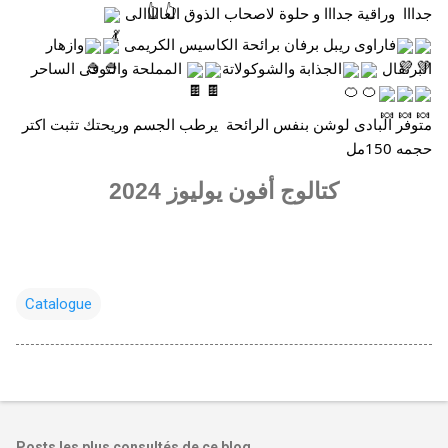
جدااا  وراقية جدااا و حلوة لاصحاب الذوق العااااالى 
فاراوى ريبل برفان برائحة الكاسيس الكريمى 
وازهار 
البرتقال 
الجذابة والشوكولاتة
 المملحة والتوفى الساحر 
متوفر البادى لوشن بنفس الرائحة  يرطب الجسم وريحتك تثبت اكتر 
حجمه 150مل
كتالوج أفون يوليوز 2024
Catalogue
Posts les plus consultés de ce blog