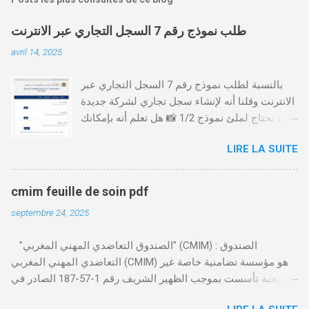
طلب نموذج رقم 7 السجل التجاري عبر الانترنت
avril 14, 2025
بالنسبة لطلب نموذج رقم 7 السجل التجاري عبر
الانترنت وقلنا أنه لإنشاء سجل تجاري لشركة جديدة
أنت تحتاج لملئ نموذج 1/2 📸 هل تعلم أنه بإمكانك
طلب و إستخراج بعض نماذج السجل التجاري فقط
LIRE LA SUITE
من خلال الموقع التابع لوزارة العدل، بدون الحاجة
للتنقل للمحكمة التجارية
https://servicesenligne.justice.gov.ma كيفية
cmim feuille de soin pdf
طلب النموذجين 7 و 9 من الإنترنت في المغرب .
septembre 24, 2025
الخطوات: الدخول إلى موقع المحاكم-
https://servicesenligne.justice.gov.ma . إدخال
"الصندوق التعاضدي المهني المغربي" (CMIM) : الصندوق
المعلومات الشخصية إضافة معلومات الطالب .
التعاضدي المهني المغربي (CMIM) هو مؤسسة تضامنية خاصة غير
دفع واجب الأداء 20 درهم عن طريق البطاقة
ربحية تأسست بموجب الظهير الشريف رقم 1-57-187 الصادر في
البنكية. تأكيد العملية . استلام النموذج في مدة
12 نوفمبر 1963، ويهدف إلى تقديم خدمات التأمين الصحي التكافلي
أقصاها 24 ساعة . 🤔