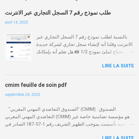
طلب نموذج رقم 7 السجل التجاري عبر الانترنت
avril 14, 2025
بالنسبة لطلب نموذج رقم 7 السجل التجاري عبر
الانترنت وقلنا أنه لإنشاء سجل تجاري لشركة جديدة
أنت تحتاج لملئ نموذج 1/2 📸 هل تعلم أنه بإمكانك
طلب و إستخراج بعض نماذج السجل التجاري فقط
LIRE LA SUITE
من خلال الموقع التابع لوزارة العدل، بدون الحاجة
للتنقل للمحكمة التجارية
https://servicesenligne.justice.gov.ma كيفية
cmim feuille de soin pdf
طلب النموذجين 7 و 9 من الإنترنت في المغرب .
septembre 24, 2025
الخطوات: الدخول إلى موقع المحاكم-
https://servicesenligne.justice.gov.ma . إدخال
"الصندوق التعاضدي المهني المغربي" (CMIM) : الصندوق
المعلومات الشخصية إضافة معلومات الطالب .
التعاضدي المهني المغربي (CMIM) هو مؤسسة تضامنية خاصة غير
دفع واجب الأداء 20 درهم عن طريق البطاقة
ربحية تأسست بموجب الظهير الشريف رقم 1-57-187 الصادر في
البنكية. تأكيد العملية . استلام النموذج في مدة
12 نوفمبر 1963، ويهدف إلى تقديم خدمات التأمين الصحي التكافلي
أقصاها 24 ساعة . 🤔
LIRE LA SUITE