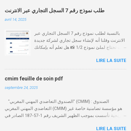
طلب نموذج رقم 7 السجل التجاري عبر الانترنت
avril 14, 2025
بالنسبة لطلب نموذج رقم 7 السجل التجاري عبر
الانترنت وقلنا أنه لإنشاء سجل تجاري لشركة جديدة
أنت تحتاج لملئ نموذج 1/2 📸 هل تعلم أنه بإمكانك
طلب و إستخراج بعض نماذج السجل التجاري فقط
LIRE LA SUITE
من خلال الموقع التابع لوزارة العدل، بدون الحاجة
للتنقل للمحكمة التجارية
https://servicesenligne.justice.gov.ma كيفية
cmim feuille de soin pdf
طلب النموذجين 7 و 9 من الإنترنت في المغرب .
septembre 24, 2025
الخطوات: الدخول إلى موقع المحاكم-
https://servicesenligne.justice.gov.ma . إدخال
"الصندوق التعاضدي المهني المغربي" (CMIM) : الصندوق
المعلومات الشخصية إضافة معلومات الطالب .
التعاضدي المهني المغربي (CMIM) هو مؤسسة تضامنية خاصة غير
دفع واجب الأداء 20 درهم عن طريق البطاقة
ربحية تأسست بموجب الظهير الشريف رقم 1-57-187 الصادر في
البنكية. تأكيد العملية . استلام النموذج في مدة
12 نوفمبر 1963، ويهدف إلى تقديم خدمات التأمين الصحي التكافلي
أقصاها 24 ساعة . 🤔
LIRE LA SUITE
المهنية لفائدة الأجراء والعاملين في مختلف المقاولات المغربية. تدير