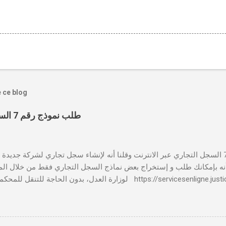
e ce blog
طلب نموذج رقم 7 السجل التجاري عبر الانترنت
بالنسبة لطلب نموذج رقم 7 السجل التجاري عبر الانترنت وقلنا أنه لإنشاء سجل تجاري لشركة جدي
 📸 هل تعلم أنه بإمكانك طلب و إستخراج بعض نماذج السجل التجاري فقط من خلال الم
لوزارة العدل، بدون الحاجة للتنقل للمحكمة التجارية servicesenligne.justice.gov.ma
النموذجين 7 و 9 من الإنترنت في المغرب . الخطوات: الدخول إلى مو
https://servicesenligne.justice.gov.ma . إدخال المعلومات الشخصية إضافة معل