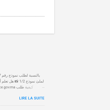
لملئ نموذج 1/2
LIRE LA SUITE
الأداء 20 درهم عن طريق البطاقة البنكية. تأكيد العملية . استلام النموذج في مدة أقصاها 24 ساعة . 🤔