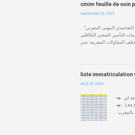
cmim feuille de soin 
septembre 24, 2025
"الصندوق التعاضدي المهني المغربي" (CMIM) : الصندوق التعاضدي المهني المغربي (CMIM) هو مؤسسة تضامنية خاصة غير ربحية
ي 12 نوفمبر 1963، ويهدف إلى تقديم خدمات التأمين الصحي التكافلي
 CMIM شبكة واسعة من المنخرطين وتعمل على تقديم تغطية
Télécharger cmim feuille de soin pdf Télécharger دور CMIM في الصحة المهنية
لمغربية. حيث يؤكد على أهمية
"يوم الصحة في العمل"، حيث
صحة مستدامة في بيئة العمل.
liste immatriculation
 CMIM تطبيق CMIM Connect الذي يسمح بالوصول
août 05, 2024
✒️ ..اليكم لائحة ارقام لوحات السيارات بالمغرب حسب المدن والعمالات بصيغة جاهزة للتحميل و الطباعة اي pdf
✒️ .. Les
يختلف ترقيم السيارات بالمغرب 🇲🇦🚙 حسب المدن و حسب كل جهة وإقليم، فكل مدينة لها ارقام السيارات
من رقم او
لسيارة أَوْ
عشرت فِيهَا ) و حرف مرتبط بالرقم الترتيبي . و رقم يشير إِلَى الرقم الترتيبي، فبعد الوصول إِلَى رقم 99999 "33/