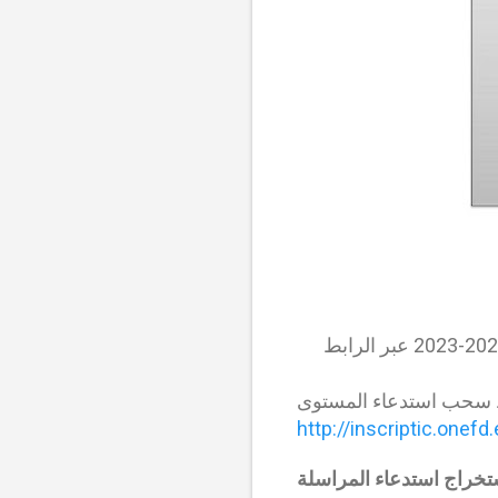
بامكان جميع المسجلين لامتحان اثبات المستوى – الدراسة بالمراسلة – للسنة الدراسية 2024-2023 عبر الرابط
 سحب استدعاء المستوى
http://inscriptic.onefd