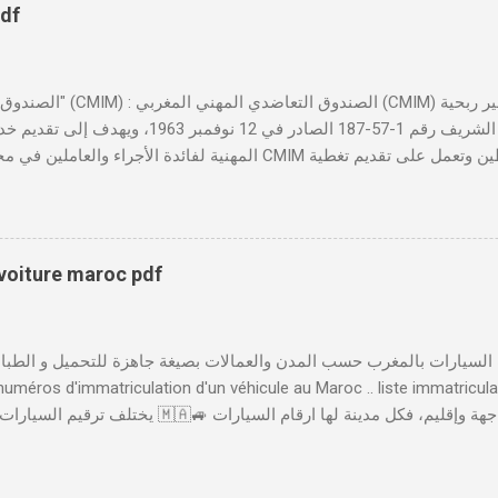
pdf
تأسست بموجب الظهير الشريف رقم 1-57-187 الصادر ف
المهنية لفائدة الأجراء والعاملين في مختلف المقاولات المغربية. تدير
صحية شاملة تجمع بين التضامن وجودة الخدمة. 
لمهني المغربي دورًا حيويًا في النهوض بالصحة المهنية داخل المقاولات ا
والحفاظ على صحة ورفاهية الموظفين. ونظم الصندوق فعاليات سنوية مثل 
بتكار الاجتماعي وأهمية تطبيق سياسات الصحة والسلامة المهنية لتحقيق 
 voiture maroc pdf
الخدمات والابتكارات الرقمية لتسهيل استفادة المنخرطين من خدماته، أطلقت
إلى العديد من الخدمات بصورة رقمية، مثل إدا...
 numéros d'immatriculation d'un véhicule au Maroc .. liste immatricul
 المدن الأخرى و عملية الترقيم تخضع لعدة ضوابط .. تتكون لوحة السيارة 
يشير إِلَى ترقيم لوحات السيارات حَسَبَ المدن و العمالات ( العمالة لي تسجلات فيها ا