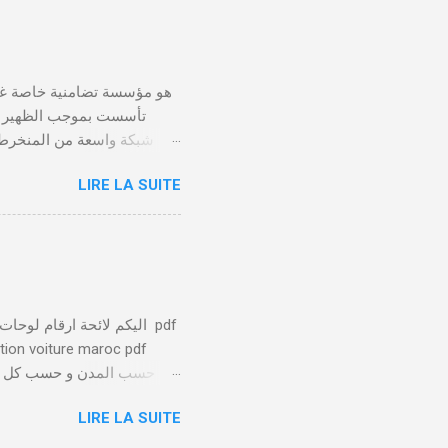
LIRE LA SUITE
يلعب الصندوق التعاضدي ا
توفير بيئة عمل صحية وآمنة 
يتم تسليط الضوء على الا
ation voiture maroc pdf
الخاصة بها تميزها عن باقي
LIRE LA SUITE
عدد من 1 ل 88 