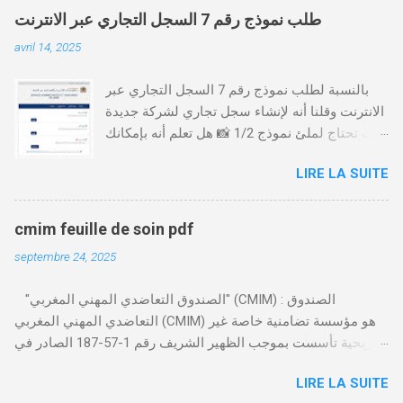
طلب نموذج رقم 7 السجل التجاري عبر الانترنت
avril 14, 2025
بالنسبة لطلب نموذج رقم 7 السجل التجاري عبر
الانترنت وقلنا أنه لإنشاء سجل تجاري لشركة جديدة
أنت تحتاج لملئ نموذج 1/2 📸 هل تعلم أنه بإمكانك
طلب و إستخراج بعض نماذج السجل التجاري فقط
LIRE LA SUITE
من خلال الموقع التابع لوزارة العدل، بدون الحاجة
للتنقل للمحكمة التجارية
https://servicesenligne.justice.gov.ma كيفية
cmim feuille de soin pdf
طلب النموذجين 7 و 9 من الإنترنت في المغرب .
septembre 24, 2025
الخطوات: الدخول إلى موقع المحاكم-
https://servicesenligne.justice.gov.ma . إدخال
"الصندوق التعاضدي المهني المغربي" (CMIM) : الصندوق
المعلومات الشخصية إضافة معلومات الطالب .
التعاضدي المهني المغربي (CMIM) هو مؤسسة تضامنية خاصة غير
دفع واجب الأداء 20 درهم عن طريق البطاقة
ربحية تأسست بموجب الظهير الشريف رقم 1-57-187 الصادر في
البنكية. تأكيد العملية . استلام النموذج في مدة
12 نوفمبر 1963، ويهدف إلى تقديم خدمات التأمين الصحي التكافلي
أقصاها 24 ساعة . 🤔
LIRE LA SUITE
المهنية لفائدة الأجراء والعاملين في مختلف المقاولات المغربية. تدير