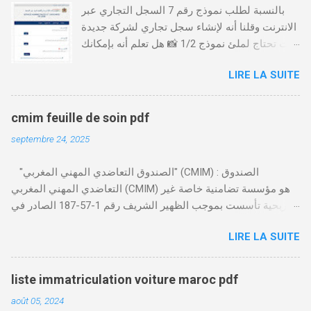
بالنسبة لطلب نموذج رقم 7 السجل التجاري عبر
الانترنت وقلنا أنه لإنشاء سجل تجاري لشركة جديدة
أنت تحتاج لملئ نموذج 1/2 📸 هل تعلم أنه بإمكانك
طلب و إستخراج بعض نماذج السجل التجاري فقط
LIRE LA SUITE
من خلال الموقع التابع لوزارة العدل، بدون الحاجة
للتنقل للمحكمة التجارية
https://servicesenligne.justice.gov.ma كيفية
cmim feuille de soin pdf
طلب النموذجين 7 و 9 من الإنترنت في المغرب .
septembre 24, 2025
الخطوات: الدخول إلى موقع المحاكم-
https://servicesenligne.justice.gov.ma . إدخال
"الصندوق التعاضدي المهني المغربي" (CMIM) : الصندوق
المعلومات الشخصية إضافة معلومات الطالب .
التعاضدي المهني المغربي (CMIM) هو مؤسسة تضامنية خاصة غير
دفع واجب الأداء 20 درهم عن طريق البطاقة
ربحية تأسست بموجب الظهير الشريف رقم 1-57-187 الصادر في
البنكية. تأكيد العملية . استلام النموذج في مدة
12 نوفمبر 1963، ويهدف إلى تقديم خدمات التأمين الصحي التكافلي
أقصاها 24 ساعة . 🤔
LIRE LA SUITE
المهنية لفائدة الأجراء والعاملين في مختلف المقاولات المغربية. تدير
CMIM شبكة واسعة من المنخرطين وتعمل على تقديم تغطية صحية
شاملة تجمع بين التضامن وجودة الخدمة. Télécharger cmim feuille
liste immatriculation voiture maroc pdf
de soin pdf Télécharger دور CMIM في الصحة المهنية يلعب
août 05, 2024
الصندوق التعاضدي المهني المغربي دورًا حيويًا في النهوض بالصحة