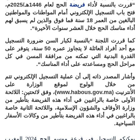
“قررت بالنسبة لأداء
فريضة
الحج لعام 1446هـ/2025م،
فتح باب التسجيل الإلكتروني أمام المواطنات والمواطنين
البالغين من العمر 18 سنة فما فوق والذين لم يسبق لهم
أداء مناسك الحج خلال العشر سنوات الأخيرة
“.
كما قررت اللجنة “بالنسبة لكبار السن ضرورة التسجيل
مع أحد أفراد العائلة لا يتجاوز عمره 50 سنة، يتوفر على
القدرة البدنية التي تمكنه من مرافقة المسن في كل
مراحل الحج ومساعدته على أداء المناسك
“.
وأشار المصدر ذاته إلى أن عملية التسجيل الإلكتروني تتم
من خلال الولوج لموقع الوزارة على
الأنترنيت
(www.habous.gov.ma)
، وفق لائحتين: اللائحة
الأولى خاصة بالراغبين في أداء هذه الفريضة بتأطير من
وزارة الأوقاف والشؤون الإسلامية، واللائحة الثانية خاصة
بالراغبين في أداء هذه الفريضة بتأطير من وكالات الأسفار
السياحية
.
بمكنكم التسجيل في قرعة موسم الحج 2024 المغرب