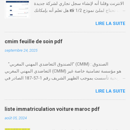
الانترنت وقلنا أنه لإنشاء سجل تجاري لشركة جديدة
أنت تحتاج لملئ نموذج 1/2 📸 هل تعلم أنه بإمكانك
طلب و إستخراج بعض نماذج السجل التجاري فقط
LIRE LA SUITE
من خلال الموقع التابع لوزارة العدل، بدون الحاجة
للتنقل للمحكمة التجارية
https://servicesenligne.justice.gov.ma كيفية
cmim feuille de soin pdf
طلب النموذجين 7 و 9 من الإنترنت في المغرب .
septembre 24, 2025
الخطوات: الدخول إلى موقع المحاكم-
https://servicesenligne.justice.gov.ma . إدخال
"الصندوق التعاضدي المهني المغربي" (CMIM) : الصندوق
المعلومات الشخصية إضافة معلومات الطالب .
التعاضدي المهني المغربي (CMIM) هو مؤسسة تضامنية خاصة غير
دفع واجب الأداء 20 درهم عن طريق البطاقة
ربحية تأسست بموجب الظهير الشريف رقم 1-57-187 الصادر في
البنكية. تأكيد العملية . استلام النموذج في مدة
12 نوفمبر 1963، ويهدف إلى تقديم خدمات التأمين الصحي التكافلي
أقصاها 24 ساعة . 🤔
LIRE LA SUITE
المهنية لفائدة الأجراء والعاملين في مختلف المقاولات المغربية. تدير
CMIM شبكة واسعة من المنخرطين وتعمل على تقديم تغطية صحية
شاملة تجمع بين التضامن وجودة الخدمة. Télécharger cmim feuille
liste immatriculation voiture maroc pdf
de soin pdf Télécharger دور CMIM في الصحة المهنية يلعب
août 05, 2024
الصندوق التعاضدي المهني المغربي دورًا حيويًا في النهوض بالصحة
المهنية داخل المقاولات المغربية. حيث يؤكد على أهمية توفير بيئة