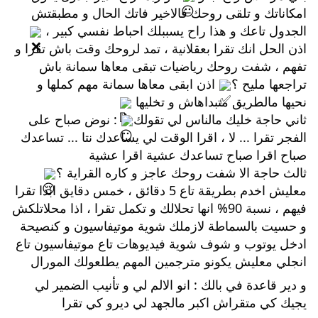
امكاناتك و تلقى روحك فالاخير فاتك الحال و مطبقتش 
الجدول تاعك و هذا راح يسببلك احباط نفسي كبير ، 
اذن الحل انك 
تقرا بعقلانية ، تمد لروحك وقت باش تقرا و 
تفهم ، شفت روحك رياضيات تبقى معاها سمانة باش 
تراجعها مليح ؟
 اذن ابقى معاها سمانة مهم كملها و 
نحيها مالطريق متبداهاش و تخليها 
ثاني حاجة خليك مالناس لي تقولك
 : نوض صباح على 
الفجر تقرا ... لا ، اقرا الوقت لي يساعدك نتا ... تساعدك 
صباح اقرا صباح تساعدك عشية اقرا عشية 
ثالث حاجة الا شفت روحك عاجز و كاره القراية ؟
معليش اخدم بطريقة تاع 5 دقائق ، خمس دقايق ابدا تقرا 
فيهم ، نسبة 90% انها تحلالك و تكمل تقرا ، اذا محلاتلكش 
و حسيت بالسماطة لازملك شوية موتيفاسيون و كنصيحة 
ادخل يوتوب و شوف شوية فيديوهات تاع موتيفاسيون تاع 
انجلي معليش يكونو مترجمين المهم يطلعولك المورال
و دير قاعدة في بالك : انو الالم لي و تأنيب الضمير لي 
يجيك كي متقراش اكبر مالجهد لي ديرو كي تقرا