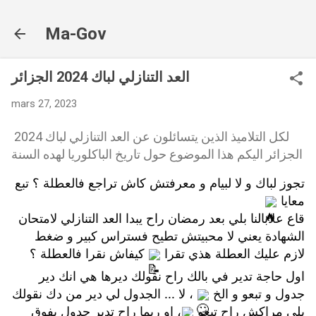
Accéder au contenu principal
Ma-Gov
العد التنازلي لباك 2024 الجزائر
mars 27, 2023
لكل التلاميذ الذين يتسائلون عن العد التنازلي لباك 2024
الجزائر اليكم هذا الموضوع حول تاريخ الباكلوريا لهده السنة
تجوز لباك و لا لبيام و معرفتش كاش تراجع فالعطلة ؟ تبع 
معايا 
قاع علابالنا بلي بعد رمضان راح يبدا العد التنازلي لامتحان 
الشهادة يعني لا محبيتش تطيح فستراس كبير و ضغط 
لازم عليك العطلة هذي تقرا 
 كيفاش نقرا فالعطلة ؟
اول حاجة تدير في بالك راح نقولك ديرها هي انك دير 
جدول و تبعو و الخ 
 ، لا ... الجدول لي دير من دك نقولك 
بلي مراكش راح تبعو 
، او ربما راح تدير جدول يفوق 