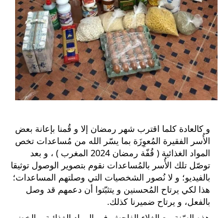
و كالعادة كلما اقترب شهر رمضان إلا و قُمنا بإعانة بعض 
الأُسر الفقيرة المُعوِزَة بما يسّر الله من مُساعدات تخص 
المواد الغذائية ( قُفّة رمضان 2024 المغرب ) ، و بعد 
توصّل تلك الأُسر بالمُساعدات نقوم بتصوير الوصول توثيقا 
بالفيديو؛ و لا نُصور الشخصيات التي وصلتهم المساعدات؛ 
هذا لكي يرتاح المُحسنين و يتثبّتوا أن دعمهم قد وصل 
بالفعل، و يرتاح ضميرنا كذلك.
هذه السّنة مع الغلاء الفاحش في المواد الغذائية و الخضر 