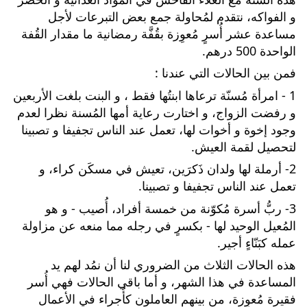
و الفواكه، نتقدم لمُحاولة جمع بعض التبرعات لأجل 
مساعدة عشر أُسرٍ مُعوِزة بقُفَّة رمضانية ما 
مقدار القُفة 
الواحدة 500 درهم.
فمن بين الحالات التي عندنا :
1 - امرأة مُسنّة ترعاها ابنتُها فقط ، و البنت بلغت الأربعين 
و رفضت الزواج، و اختارت رعاية أمها المُسنة نظرا لعدم 
وجود إخوة و أخوات لها، تعمل عند الناس تجفيفا و تصبينا 
لتحصيل لقمة العيش.
2- أرملة لها ولدان ذَكرَين، تعيش في مسكَن كراء، و 
تعمل عند الناس تجفيفا و تصبينا.
3- ربُّ أسرة مُكوّنة من خمسة أفراد، أُصيب - و هو 
المُعيل الوحيد لها - بكسرٍ في رجله مما منعه عن مزاولة 
عمله كبَنّاءٍ أجير.
هذه الحالات الثلاث من الضروري لنا أن نمُد لهم يد 
المساعدة في هذا الشهر، و أما باقي الحالات فهي أُسر 
فقيرة مُعوِزة، من بينهم العاملون كأُجراء في الأعمال 