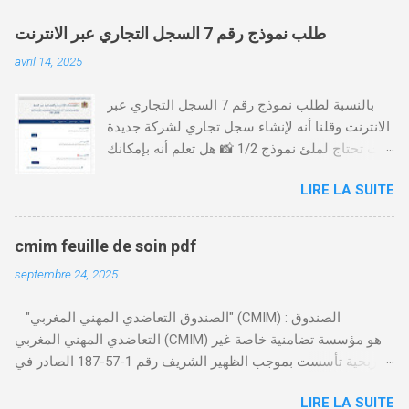
طلب نموذج رقم 7 السجل التجاري عبر الانترنت
avril 14, 2025
بالنسبة لطلب نموذج رقم 7 السجل التجاري عبر
الانترنت وقلنا أنه لإنشاء سجل تجاري لشركة جديدة
أنت تحتاج لملئ نموذج 1/2 📸 هل تعلم أنه بإمكانك
طلب و إستخراج بعض نماذج السجل التجاري فقط
LIRE LA SUITE
من خلال الموقع التابع لوزارة العدل، بدون الحاجة
للتنقل للمحكمة التجارية
https://servicesenligne.justice.gov.ma كيفية
cmim feuille de soin pdf
طلب النموذجين 7 و 9 من الإنترنت في المغرب .
septembre 24, 2025
الخطوات: الدخول إلى موقع المحاكم-
https://servicesenligne.justice.gov.ma . إدخال
"الصندوق التعاضدي المهني المغربي" (CMIM) : الصندوق
المعلومات الشخصية إضافة معلومات الطالب .
التعاضدي المهني المغربي (CMIM) هو مؤسسة تضامنية خاصة غير
دفع واجب الأداء 20 درهم عن طريق البطاقة
ربحية تأسست بموجب الظهير الشريف رقم 1-57-187 الصادر في
البنكية. تأكيد العملية . استلام النموذج في مدة
12 نوفمبر 1963، ويهدف إلى تقديم خدمات التأمين الصحي التكافلي
أقصاها 24 ساعة . 🤔
LIRE LA SUITE
المهنية لفائدة الأجراء والعاملين في مختلف المقاولات المغربية. تدير