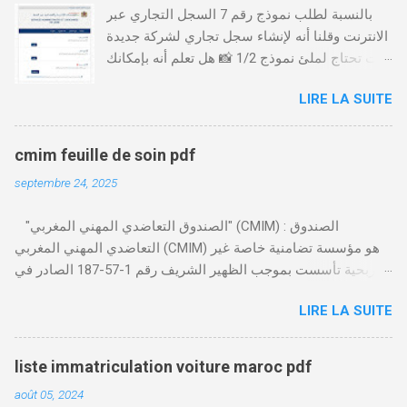
بالنسبة لطلب نموذج رقم 7 السجل التجاري عبر
الانترنت وقلنا أنه لإنشاء سجل تجاري لشركة جديدة
أنت تحتاج لملئ نموذج 1/2 📸 هل تعلم أنه بإمكانك
طلب و إستخراج بعض نماذج السجل التجاري فقط
LIRE LA SUITE
من خلال الموقع التابع لوزارة العدل، بدون الحاجة
للتنقل للمحكمة التجارية
https://servicesenligne.justice.gov.ma كيفية
cmim feuille de soin pdf
طلب النموذجين 7 و 9 من الإنترنت في المغرب .
septembre 24, 2025
الخطوات: الدخول إلى موقع المحاكم-
https://servicesenligne.justice.gov.ma . إدخال
"الصندوق التعاضدي المهني المغربي" (CMIM) : الصندوق
المعلومات الشخصية إضافة معلومات الطالب .
التعاضدي المهني المغربي (CMIM) هو مؤسسة تضامنية خاصة غير
دفع واجب الأداء 20 درهم عن طريق البطاقة
ربحية تأسست بموجب الظهير الشريف رقم 1-57-187 الصادر في
البنكية. تأكيد العملية . استلام النموذج في مدة
12 نوفمبر 1963، ويهدف إلى تقديم خدمات التأمين الصحي التكافلي
أقصاها 24 ساعة . 🤔
LIRE LA SUITE
المهنية لفائدة الأجراء والعاملين في مختلف المقاولات المغربية. تدير
CMIM شبكة واسعة من المنخرطين وتعمل على تقديم تغطية صحية
شاملة تجمع بين التضامن وجودة الخدمة. Télécharger cmim feuille
liste immatriculation voiture maroc pdf
de soin pdf Télécharger دور CMIM في الصحة المهنية يلعب
août 05, 2024
الصندوق التعاضدي المهني المغربي دورًا حيويًا في النهوض بالصحة