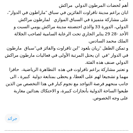
أهم لحضات المرطون الدولي  مراكش 
ابان براعم مدينة تافراوت الفائزين في سباق "ماراطون في الدوار"، 
على مشاركة متميزة في السباق الموازي   لمارطون مراكش 
الدولي، الدورة 33 والذي احتضنته مدينة مراكش يومي السبت و 
الأحد -28 29 يناير الجاري تحت الرعاية السامية لصاحب الجلالة 
الملك محمد السادس.
و تمكن الطفل "ريان بلعود "ابن تافراوت والفائز في"سباق  مارطون 
في الدوار "في  ان يحتل المرتبة الأولى في فعاليات مارطون مراكش 
الدولي صنف هذه الفئة.
و تعتبر مشاركة براعم تافراوت في هذه  التظاهرة 
الرياضية،  حافزا 
مهما و تشجيعا لهم على العطا، و يحظى بمتابعة دولية  كبيرة ، الى 
جانب منحهم فرصة التواجد مع نجوم كبار في هذا التخصص من الذين 
طبعوا الساحة الدولية بأنجازات كبيرة، و الاحتكاك بعدائين مغاربة 
على وجه الخصوص.
جرائد