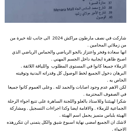
شاركت في نصف مارطون مراكش 2024  الى جانب ثلة خيرة من 
من زملائي المحامين . 
انها سعادة وفخر واعتزاز بالجو الرياضي والحماس الرياضي الذي 
اصبح ظاهرة ايجابية داخل الجسم المهني . 
الزملاء جميعا كانوا في المستوى المطلوب  واللياقة اللائقة . 
البرهان دخول الجميع لخط الوصول كل وقدراته البدنية وتوقيته 
الخاص به . 
لكن الاهم عدم وجود اصابات والحمد لله . وعلى العموم كانوا جميعا 
في الصفوف المحترمة . 
شكرا 
لهيئتنا وللاستاذ بالعلو واللجنة الساهرة على تتبع اجواء الرحلة 
الجماعية للزملاء . والاقامة ايضا وكذا اجراءات التسجيل . ومشاركة 
الهيئة بلباس متميز يحمل اسم الهيئة . 
لاشك ان الجميع امضى نهاية اسبوع شيق والكل يتمنى ان تتكررهذه 
الاجواء . 