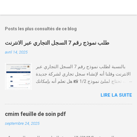
Posts les plus consultés de ce blog
طلب نموذج رقم 7 السجل التجاري عبر الانترنت
avril 14, 2025
بالنسبة لطلب نموذج رقم 7 السجل التجاري عبر
الانترنت وقلنا أنه لإنشاء سجل تجاري لشركة جديدة
أنت تحتاج لملئ نموذج 1/2 📸 هل تعلم أنه بإمكانك
طلب و إستخراج بعض نماذج السجل التجاري فقط
LIRE LA SUITE
من خلال الموقع التابع لوزارة العدل، بدون الحاجة
للتنقل للمحكمة التجارية
https://servicesenligne.justice.gov.ma كيفية
cmim feuille de soin pdf
طلب النموذجين 7 و 9 من الإنترنت في المغرب .
septembre 24, 2025
الخطوات: الدخول إلى موقع المحاكم-
https://servicesenligne.justice.gov.ma . إدخال