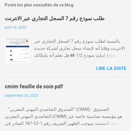
Posts les plus consultés de ce blog
طلب نموذج رقم 7 السجل التجاري عبر الانترنت
avril 14, 2025
بالنسبة لطلب نموذج رقم 7 السجل التجاري عبر
الانترنت وقلنا أنه لإنشاء سجل تجاري لشركة جديدة
أنت تحتاج لملئ نموذج 1/2 📸 هل تعلم أنه بإمكانك
طلب و إستخراج بعض نماذج السجل التجاري فقط
LIRE LA SUITE
من خلال الموقع التابع لوزارة العدل، بدون الحاجة
للتنقل للمحكمة التجارية
https://servicesenligne.justice.gov.ma كيفية
cmim feuille de soin pdf
طلب النموذجين 7 و 9 من الإنترنت في المغرب .
septembre 24, 2025
الخطوات: الدخول إلى موقع المحاكم-
https://servicesenligne.justice.gov.ma . إدخال
"الصندوق التعاضدي المهني المغربي" (CMIM) : الصندوق
المعلومات الشخصية إضافة معلومات الطالب .
التعاضدي المهني المغربي (CMIM) هو مؤسسة تضامنية خاصة غير
دفع واجب الأداء 20 درهم عن طريق البطاقة
ربحية تأسست بموجب الظهير الشريف رقم 1-57-187 الصادر في
البنكية. تأكيد العملية . استلام النموذج في مدة
12 نوفمبر 1963، ويهدف إلى تقديم خدمات التأمين الصحي التكافلي