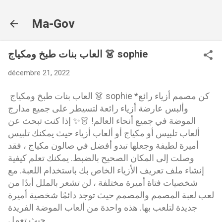
Accéder au contenu principal
Ma-Gov
العاب بنات طبخ ومكياج 👗 sophie
décembre 21, 2022
العاب بنات طبخ ومكياج 👗 sophie *كن مصمم أزياء رائع
وألبس عارضة أزياء رائعة لتسيطر على جميع مدارج
الموضة في جميع أنحاء العالم!
👗✨
إذا كنت تبحث عن
ألعاب تلبيس أو مكياج أو ألعاب أزياء حيث يمكنك تلبيس
أميرة لطيفة وجعلها تبدو أفضل في صالون مكياج ، فقد
وصلت إلى المكان الصحيح بالضبط.
يمكنك تعلم كيفية
إنشاء ملف تعريف الأزياء الخاص بك باستخدام اللعبة.
مع
شخصيات فتاة أميرة مختلفة ، لن تشعر بالملل أبدًا من
لعب لعبة المصمم والمصمم حيث توجد دائمًا شخصية أميرة
جديدة لتلعب بها.
هذه واحدة من ألعاب الموضة الفريدة
حيث تعمل