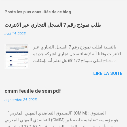
Posts les plus consultés de ce blog
طلب نموذج رقم 7 السجل التجاري عبر الانترنت
avril 14, 2025
بالنسبة لطلب نموذج رقم 7 السجل التجاري عبر
الانترنت وقلنا أنه لإنشاء سجل تجاري لشركة جديدة
أنت تحتاج لملئ نموذج 1/2 📸 هل تعلم أنه بإمكانك
طلب و إستخراج بعض نماذج السجل التجاري فقط
LIRE LA SUITE
من خلال الموقع التابع لوزارة العدل، بدون الحاجة
للتنقل للمحكمة التجارية
https://servicesenligne.justice.gov.ma كيفية
cmim feuille de soin pdf
طلب النموذجين 7 و 9 من الإنترنت في المغرب .
septembre 24, 2025
الخطوات: الدخول إلى موقع المحاكم-
https://servicesenligne.justice.gov.ma . إدخال
"الصندوق التعاضدي المهني المغربي" (CMIM) : الصندوق
المعلومات الشخصية إضافة معلومات الطالب .
التعاضدي المهني المغربي (CMIM) هو مؤسسة تضامنية خاصة غير
دفع واجب الأداء 20 درهم عن طريق البطاقة
ربحية تأسست بموجب الظهير الشريف رقم 1-57-187 الصادر في