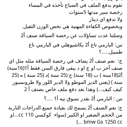
تقوم بدفع الملف في الصباح تأخذه في المساء
رخصة سير مدتها 5سنوات 
ولا تدفع اي دينار 
وبخصوص الكفاءة المهنية هي تخص الوزن الثقيل.
وصلتنا عدت تساؤلات عن رخصة السياقة صنف أ2 
س: 
البارمي تاع أ2 يكاشيوهلي في البارمي تاع 
طمبيل.....؟
ج:  نعم صنف أ2 يضاف في رخصة السياقة مثله مثل اي 
صنف آخر ب او ج او د يبقى فارق السن فقط أ1(16سنة) 
أ2(18سنة ) ب (18 سنة) ج (25 سنة )د (25 سنة ) ه (25 
سنة ) (يعني الدير الموطو ولا الدير اللور ولا طرونسبور 
كيف كيف...) وهذا بعد دفع ملف خاص بصنف أ 2
س : البارمي أ2 نقدر نسوق بيه أ1 ....؟
ج: نعم الصنف أ2 يسمح لك بقيادة جميع الدراجات النارية 
من الحجم الصغير او الكبير (سواء  كوكسي 110 cc...او 
bmw Gs 1250 cc ...)