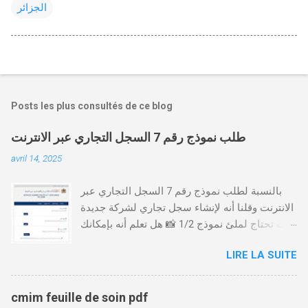
الجزائر
Posts les plus consultés de ce blog
طلب نموذج رقم 7 السجل التجاري عبر الانترنت
avril 14, 2025
بالنسبة لطلب نموذج رقم 7 السجل التجاري عبر
الانترنت وقلنا أنه لإنشاء سجل تجاري لشركة جديدة
أنت تحتاج لملئ نموذج 1/2 📸 هل تعلم أنه بإمكانك
طلب و إستخراج بعض نماذج السجل التجاري فقط
LIRE LA SUITE
من خلال الموقع التابع لوزارة العدل، بدون الحاجة
للتنقل للمحكمة التجارية
https://servicesenligne.justice.gov.ma كيفية
cmim feuille de soin pdf
طلب النموذجين 7 و 9 من الإنترنت في المغرب .