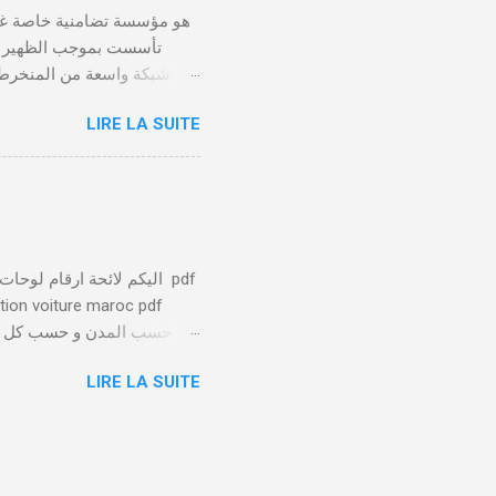
LIRE LA SUITE
يلعب الصندوق التعاضدي ا
توفير بيئة عمل صحية وآمنة 
يتم تسليط الضوء على الا
ation voiture maroc pdf
الخاصة بها تميزها عن باقي
LIRE LA SUITE
عدد من 1 ل 88 
الرسمية لكبار المسؤولين ( الوالي والمحافظين والأمناء العامين …) 98 : السيارات الرسمية للبرلمان 97 ...