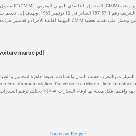
تأسست بموجب الظهير الشريف رقم 1-57-187 الصادر ف
المهنية لفائدة الأجراء والعاملين في مختلف المقاولات المغربية. تدير
صحية شاملة تجمع بين التضامن وجودة الخدمة. 
لمهني المغربي دورًا حيويًا في النهوض بالصحة المهنية داخل المقاولات ا
والحفاظ على صحة ورفاهية الموظفين. ونظم الصندوق فعاليات سنوية مثل 
بتكار الاجتماعي وأهمية تطبيق سياسات الصحة والسلامة المهنية لتحقيق 
 voiture maroc pdf
الخدمات والابتكارات الرقمية لتسهيل استفادة المنخرطين من خدماته، أطلقت
إلى العديد من الخدمات بصورة رقمية، مثل إدا...
 numéros d'immatriculation d'un véhicule au Maroc .. liste immatricul
 المدن الأخرى و عملية الترقيم تخضع لعدة ضوابط .. تتكون لوحة السيارة 
يشير إِلَى ترقيم لوحات السيارات حَسَبَ المدن و العمالات ( العمالة لي تسجلات فيها ا
عِنْدَ الوصول
Fourni par Blogger