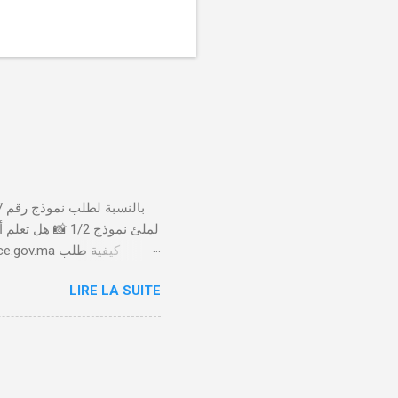
لملئ نموذج 1/2
LIRE LA SUITE
الأداء 20 درهم عن طريق البطاقة البنكية. تأكيد العملية . استلام النموذج في مدة أقصاها 24 ساعة . 🤔