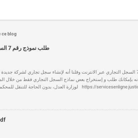
e ce blog
طلب نموذج رقم 7 السجل التجاري عبر الانترنت
بالنسبة لطلب نموذج رقم 7 السجل التجاري عبر الانترنت وقلنا أنه لإنشاء سجل تجاري لشركة جدي
 📸 هل تعلم أنه بإمكانك طلب و إستخراج بعض نماذج السجل التجاري فقط من خلال الم
لوزارة العدل، بدون الحاجة للتنقل للمحكمة التجارية servicesenligne.justice.gov.ma
النموذجين 7 و 9 من الإنترنت في المغرب . الخطوات: الدخول إلى مو
https://servicesenligne.justice.gov.ma . إدخال المعلومات الشخصية إضافة معل
pdf