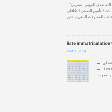
"الصندوق التعاضدي المهني المغربي" (CMIM) : الصندوق التعاضدي المهني المغربي (CMIM) هو مؤسسة تضامنية خاصة غير ربحية
ي 12 نوفمبر 1963، ويهدف إلى تقديم خدمات التأمين الصحي التكافلي
 CMIM شبكة واسعة من المنخرطين وتعمل على تقديم تغطية
Télécharger cmim feuille de soin pdf Télécharger دور CMIM في الصحة المهنية
لمغربية. حيث يؤكد على أهمية
"يوم الصحة في العمل"، حيث
صحة مستدامة في بيئة العمل.
liste immatriculation
 CMIM تطبيق CMIM Connect الذي يسمح بالوصول
août 05, 2024
✒️ ..اليكم لائحة ارقام لوحات السيارات بالمغرب حسب المدن والعمالات بصيغة جاهزة للتحميل و الطباعة اي pdf
✒️ .. Les
يختلف ترقيم السيارات بالمغرب 🇲🇦🚙 حسب المدن و حسب كل جهة وإقليم، فكل مدينة لها ارقام السيارات
من رقم او
لسيارة أَوْ
عشرت فِيهَا ) و حرف مرتبط بالرقم الترتيبي . و رقم يشير إِلَى الرقم الترتيبي، فبعد الوصول إِلَى رقم 99999 "33/
أ/99999"، ننتقل من الحرف (أ) إِلَى الحرف (ب)، فيصبح الرقم لوحة السيارة عَلَى الشكل التَّالِي :" 33/ب/1"، ثُمَّ
 إِلَى "33/ب/99999" ننتقل إِلَى " 33/د/1 و هَكَذَا.. .. هاد الصورة فيها كل عمالة و رقمها + 96 : السيارات