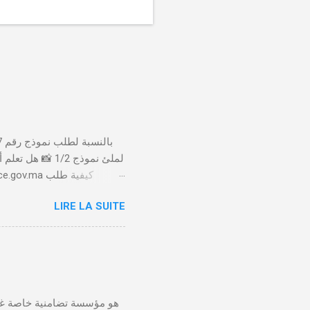
لملئ نموذج 1/2
LIRE LA SUITE
الأداء 20 درهم عن طريق البطاقة البنكية. تأكيد العملية . استلام النموذج في مدة أقصاها 24 ساعة . 🤔