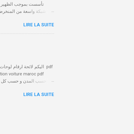
LIRE LA SUITE
يلعب الصندوق التعاضدي ا
توفير بيئة عمل صحية وآمنة 
يتم تسليط الضوء على الا
ation voiture maroc pdf
الخاصة بها تميزها عن باقي
LIRE LA SUITE
عدد من 1 ل 88 
الرسمية لكبار المسؤولين ( الوالي والمحافظين والأمناء العامين …) 98 : السيارات الرسمية للبرلمان 97 ...