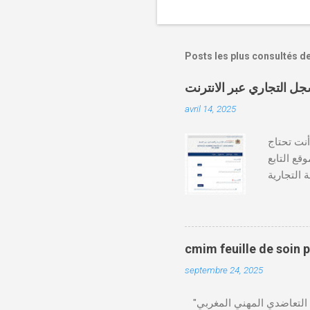
Posts les plus consultés d
avril 14, 2025
دة أنت تحتاج
وقع التابع
https:// كيفية طلب
قع المحاكم-
ومات الطالب . دفع واجب
cmim feuille de soin 
septembre 24, 2025
"الصندوق التعاضدي المهني المغربي" (CMIM) : الصندوق التعاضدي المهني المغربي (CMIM) هو مؤسسة تضامنية خاصة غير ربحية