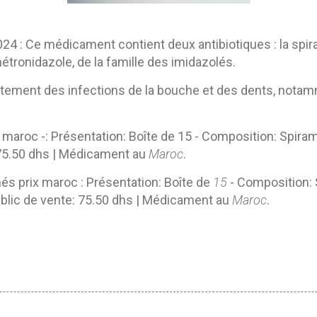
2024 : Ce médicament contient deux
antibiotiques
: la spi
 métronidazole, de la famille des
imidazolés
.
 traitement des infections de la bouche et des dents, not
 maroc -:
Présentation: Boîte de 15 - Composition: Spira
 75.50 dhs | Médicament au
Maroc
.
és prix maroc :
Présentation: Boîte de
15
- Composition: 
blic de vente: 75.50 dhs | Médicament au
Maroc
.