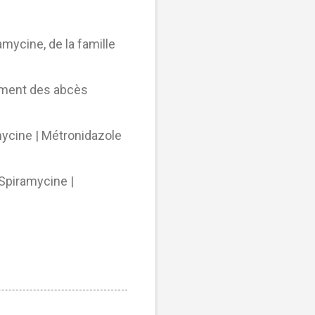
ramycine, de la famille
amment des
abcès
mycine | Métronidazole
Spiramycine |