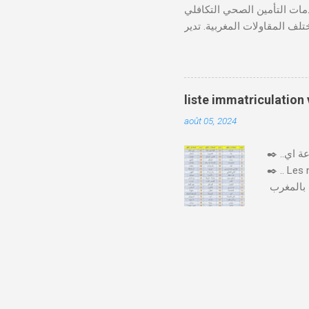
ي 12 نوفمبر 1963، ويهدف إلى تقديم خدمات التأمين الصحي التكافلي
 CMIM شبكة واسعة من المنخرطين وتعمل على تقديم تغطية
Télécharger cmim feuille de soin pdf Télécharger دور CMIM في الصحة المهنية
لمغربية. حيث يؤكد على أهمية
"يوم الصحة في العمل"، حيث
صحة مستدامة في بيئة العمل.
liste immatriculation
 CMIM تطبيق CMIM Connect الذي يسمح بالوصول
août 05, 2024
✒️ ..اليكم لائحة ارقام لوحات السيارات بالمغرب حسب المدن والعمالات بصيغة جاهزة للتحميل و الطباعة اي pdf
✒️ .. Les
يختلف ترقيم السيارات بالمغرب 🇲🇦🚙 حسب المدن و حسب كل جهة وإقليم، فكل مدينة لها ارقام السيارات
من رقم او
لسيارة أَوْ
عشرت فِيهَا ) و حرف مرتبط بالرقم الترتيبي . و رقم يشير إِلَى الرقم الترتيبي، فبعد الوصول إِلَى رقم 99999 "33/
أ/99999"، ننتقل من الحرف (أ) إِلَى الحرف (ب)، فيصبح الرقم لوحة السيارة عَلَى الشكل التَّالِي :" 33/ب/1"، ثُمَّ
 إِلَى "33/ب/99999" ننتقل إِلَى " 33/د/1 و هَكَذَا.. .. هاد الصورة فيها كل عمالة و رقمها + 96 : السيارات