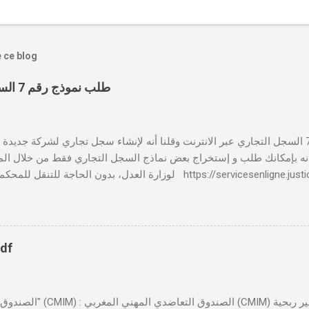
e ce blog
طلب نموذج رقم 7 السجل التجاري عبر الانترنت
بالنسبة لطلب نموذج رقم 7 السجل التجاري عبر الانترنت وقلنا أنه لإنشاء سجل تجاري لشركة جدي
 📸 هل تعلم أنه بإمكانك طلب و إستخراج بعض نماذج السجل التجاري فقط من خلال الم
لوزارة العدل، بدون الحاجة للتنقل للمحكمة التجارية servicesenligne.justice.gov.ma
النموذجين 7 و 9 من الإنترنت في المغرب . الخطوات: الدخول إلى مو
https://servicesenligne.justice.gov.ma . إدخال المعلومات الشخصية إضافة معل
pdf