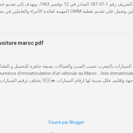
تأسست بموجب الظهير الشريف رقم 1-57-187 الصادر ف
المهنية لفائدة الأجراء والعاملين في مختلف المقاولات المغربية. تدير
صحية شاملة تجمع بين التضامن وجودة الخدمة. 
لمهني المغربي دورًا حيويًا في النهوض بالصحة المهنية داخل المقاولات ا
والحفاظ على صحة ورفاهية الموظفين. ونظم الصندوق فعاليات سنوية مثل 
بتكار الاجتماعي وأهمية تطبيق سياسات الصحة والسلامة المهنية لتحقيق 
 voiture maroc pdf
الخدمات والابتكارات الرقمية لتسهيل استفادة المنخرطين من خدماته، أطلقت
إلى العديد من الخدمات بصورة رقمية، مثل إدا...
 numéros d'immatriculation d'un véhicule au Maroc .. liste immatricul
 المدن الأخرى و عملية الترقيم تخضع لعدة ضوابط .. تتكون لوحة السيارة 
يشير إِلَى ترقيم لوحات السيارات حَسَبَ المدن و العمالات ( العمالة لي تسجلات فيها ا
عِنْدَ الوصول
Fourni par Blogger