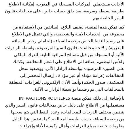
الأجانب مستعملي 
المركبات المسجلة في المغرب، إمكانية الاطلاع 
بطريقة بسيطة وسريعة، بعد خلق حساب خاص، على مخالفات قانون 
السير الخاصة بهم.
كما تمكن هذه المنصة، يضيف البلاغ، السائقين من الاستفادة من 
مجموعة من الخدمات الآمنة والشخصية، والتي تتمثل في الاطلاع 
على رصيد النقط الخاص برخصة السياقة (لحاملي رخص السياقة 
المغربية) و لائحة مخالفات قانون السير المرصودة بواسطة الرادرات 
الآلية أو المسجلة من قبل مصالح المراقبة التابعة للدرك الملكي 
وللأمن الوطني، إضافة إلى الاطلاع على إشعار المخالفة، وكذلك 
على الصورة المرصودة بواسطة الرادار الآلي، ووضعية سجل 
المخالفات (غرامة مؤداة أم غير مؤداة ، إرسال المحضر إلى 
المحكمة ، صدور الحكم) وأيضا الأداء الإلكتروني للغرامات المتعلقة 
بالمخالفات التي تم رصدها بواسطة الرادارات الآلية.
بالإضافة إلى ذلك، تمكن منصة INFRACTIONS ROUTIERES 
مستعمليها من الاطلاع على دليل خاص بمخالفات قانون السير والذي 
يتضمن مختلف الدرجات للمخالفات، وعدد النقط التي يتم سحبها 
من رخصة السياقة حسب طبيعة المخالفة. كما يتضمن هذا الدليل 
معلومات خاصة بمبلغ الغرامات وآجال وكيفية الأداء وإجراءات 