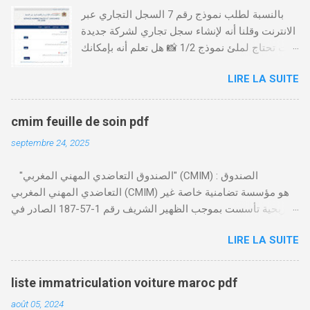
بالنسبة لطلب نموذج رقم 7 السجل التجاري عبر
الانترنت وقلنا أنه لإنشاء سجل تجاري لشركة جديدة
أنت تحتاج لملئ نموذج 1/2 📸 هل تعلم أنه بإمكانك
طلب و إستخراج بعض نماذج السجل التجاري فقط
LIRE LA SUITE
من خلال الموقع التابع لوزارة العدل، بدون الحاجة
للتنقل للمحكمة التجارية
https://servicesenligne.justice.gov.ma كيفية
cmim feuille de soin pdf
طلب النموذجين 7 و 9 من الإنترنت في المغرب .
septembre 24, 2025
الخطوات: الدخول إلى موقع المحاكم-
https://servicesenligne.justice.gov.ma . إدخال
"الصندوق التعاضدي المهني المغربي" (CMIM) : الصندوق
المعلومات الشخصية إضافة معلومات الطالب .
التعاضدي المهني المغربي (CMIM) هو مؤسسة تضامنية خاصة غير
دفع واجب الأداء 20 درهم عن طريق البطاقة
ربحية تأسست بموجب الظهير الشريف رقم 1-57-187 الصادر في
البنكية. تأكيد العملية . استلام النموذج في مدة
12 نوفمبر 1963، ويهدف إلى تقديم خدمات التأمين الصحي التكافلي
أقصاها 24 ساعة . 🤔
LIRE LA SUITE
المهنية لفائدة الأجراء والعاملين في مختلف المقاولات المغربية. تدير
CMIM شبكة واسعة من المنخرطين وتعمل على تقديم تغطية صحية
شاملة تجمع بين التضامن وجودة الخدمة. Télécharger cmim feuille
liste immatriculation voiture maroc pdf
de soin pdf Télécharger دور CMIM في الصحة المهنية يلعب
août 05, 2024
الصندوق التعاضدي المهني المغربي دورًا حيويًا في النهوض بالصحة