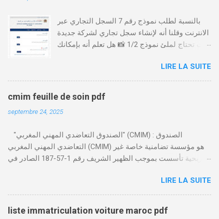
بالنسبة لطلب نموذج رقم 7 السجل التجاري عبر
الانترنت وقلنا أنه لإنشاء سجل تجاري لشركة جديدة
أنت تحتاج لملئ نموذج 1/2 📸 هل تعلم أنه بإمكانك
طلب و إستخراج بعض نماذج السجل التجاري فقط
LIRE LA SUITE
من خلال الموقع التابع لوزارة العدل، بدون الحاجة
للتنقل للمحكمة التجارية
https://servicesenligne.justice.gov.ma كيفية
cmim feuille de soin pdf
طلب النموذجين 7 و 9 من الإنترنت في المغرب .
septembre 24, 2025
الخطوات: الدخول إلى موقع المحاكم-
https://servicesenligne.justice.gov.ma . إدخال
"الصندوق التعاضدي المهني المغربي" (CMIM) : الصندوق
المعلومات الشخصية إضافة معلومات الطالب .
التعاضدي المهني المغربي (CMIM) هو مؤسسة تضامنية خاصة غير
دفع واجب الأداء 20 درهم عن طريق البطاقة
ربحية تأسست بموجب الظهير الشريف رقم 1-57-187 الصادر في
البنكية. تأكيد العملية . استلام النموذج في مدة
12 نوفمبر 1963، ويهدف إلى تقديم خدمات التأمين الصحي التكافلي
أقصاها 24 ساعة . 🤔
LIRE LA SUITE
المهنية لفائدة الأجراء والعاملين في مختلف المقاولات المغربية. تدير
CMIM شبكة واسعة من المنخرطين وتعمل على تقديم تغطية صحية
شاملة تجمع بين التضامن وجودة الخدمة. Télécharger cmim feuille
liste immatriculation voiture maroc pdf
de soin pdf Télécharger دور CMIM في الصحة المهنية يلعب