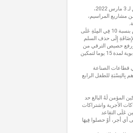
مخرجات الحوار الاجتماعي 2024 عقدت الحكومة، يومه الخميس 29 رجب 1443 الموافق لـ 3 مارس 2022،
ن مشاريع المراسيم،
يتضمن الاتفاق عَدَدًا من المقتضيات، أهمها الزيادة فِي الحد الأدنى للأجر فِي القطاع الخاص بنسبة 10 فِي المِئَةِ عَلَى
لأدنى بالقطاع العام إِلَى 3500 درهم صافية، بالإِضَافَةِ إِلَى حذف السلم
ين، ورفع حصيص الترقي من
33 فِي المِئَةِ إِلَى 36 فِي المِئَةِ، والتزام الحكومة بتخفيض الضريبة عَلَى الدخل ومنح إجازة أبوية لمدة 15 يوما لتمكين
 فِي قطاعات الصناعة
ن الحرة فِي أُفُقِ 2028، ورفع التعويضات العائلية من 36 درهما إِلَى 100 درهم بِالنِسْبَةِ للطفل الرابع
 الاستفادة من معاش الشيخوخة من 3240 يوما، وتمكين المؤمن لَهُ البالغ حد
 من استرجاع الاشتراكات الأجرية واشتراكات
ن عَلَى التقاعد
ي أجر، أَوْ حصلوا فِيهَا