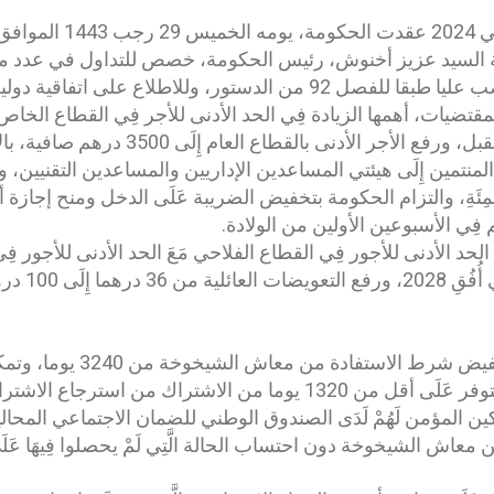
 السيد عزيز أخنوش، رئيس الحكومة، خصص للتداول في عدد م
الدستور، وللاطلاع على اتفاقية دولية.
دفعتين إِبْتِدَاءً مِنْ العام المقبل، ورفع الأجر ا
فين المنتمين إِلَى هيئتي المساعدين الإداريين والمساعدين التقني
فِي الأسبوعين الأولين من الولادة.
حيد الحد الأدنى للأجور فِي القطاع الفلاحي مَعَ الحد الأدنى للأجور
والتجارة والمه
الاتفاق نص كذلك عَلَى تخفيض شرط
السِنْ القانوني للتقاعد المتوفر عَلَى أقل من 1320 يوما من الاشتراك
تمكين المؤمن لَهُمْ لَدَى الصندوق الوطني للضمان الاجتماعي المحالي
اش الشيخوخة دون احتساب الحالة الَّتِي لَمْ يحصلوا فِيهَا عَلَى أ