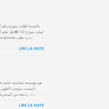
لملئ نموذج 1/2
LIRE LA SUITE
الأداء 20 درهم عن طريق البطاقة البنكية. تأكيد العملية . استلام النموذج في مدة أقصاها 24 ساعة . 🤔
LIRE LA SUITE
يلعب الصندوق التعاضدي ا