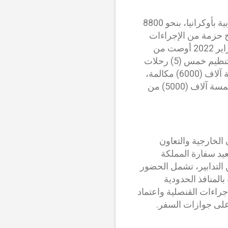
كما أوضح السيد الوزير أن المغرب يعتبر من بين الدول التي تتوفر على أكبر الجاليات الطلابية بأوكرانيا، بنحو 8800
ج حزمة من الإجراءات
الاستباقية لمواكبتهم، فأصدرت سفارة المملكة المغربية بـ"كييف" بلاغها الأول بتاريخ 12 فبراير 2022 أوصت من
خلاله المواطنين المغاربة المتواجدين بأوكرانيا بمغادرة هذا البلد حرصا على سلامتهم، فتم تنظيم خمس (5) رحلات
غادر عبرها حوالي ثلاثة آلاف طالب (3000)، كما تم إحداث مركز اتصال، تلقى أكثر من ستة آلاف (6000) مكالمة،
وهي الإجراءات التي تواصلت بعد اندلاع الأحداث، فتم تحديد ممرات برية غادر من خلالها خمسة آلاف (5000) من
 الخارجية والتعاون
عيد سفارة المملكة
 التدابير، تشمل الحضور
المنافذ الحدودية
إجراءات القنصلية واعتماد
 على جوازات السفر.