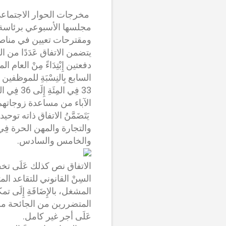
مجلسها الأسبوعي برئاسة
ومقترحات تعيين في مناصب عليا طبقا للفصل 92 من 
السابع بِالنِسْبَةِ للموظ
الآباء من مساعدة زوجاتهم 
يَتَضَمَّنُ الاتفاق ذاته تو
والخامس والسادس.
المشغل، بالإِضَافَةِ إِلَى 
المتضررين من الجائحة من مع
عَلَى أجر غير كامل.