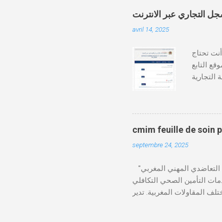
avril 14, 2025
دة أنت تحتاج
وقع التابع
https:// كيفية طلب
قع المحاكم-
ومات الطالب . دفع واجب
cmim feuille de soin 
septembre 24, 2025
"الصندوق التعاضدي المهني المغربي" (CMIM) : الصندوق التعاضدي المهني المغربي (CMIM) هو مؤسسة تضامنية خاصة غير ربحية
ي 12 نوفمبر 1963، ويهدف إلى تقديم خدمات التأمين الصحي التكافلي
 CMIM شبكة واسعة من المنخرطين وتعمل على تقديم تغطية
Télécharger cmim feuille de soin pdf Télécharger دور CMIM في الصحة المهنية
لمغربية. حيث يؤكد على أهمية