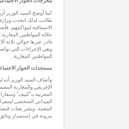
مخرجات الحوار الاجتماعي 022
طالب، لذلك اتخذت وزارة ا
المواطنين المغاربة.
مستجدات الحوار الاجتماعي 4
وأضاف السيد الوزير أنه لم
الإفريقي والمغاربة المقي
المغربية بـ"كييف" وسفارا
الميداني الشخصي لسفراء ص
المعنية، ونشر بعثات قنصلي
مرونة في استصدار وثائق ا