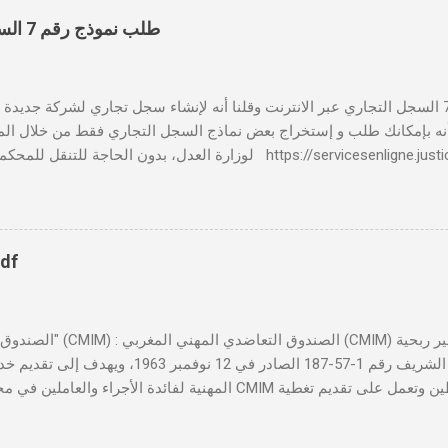
طلب نموذج رقم 7 السجل التجاري عبر الانترنت
بالنسبة لطلب نموذج رقم 7 السجل التجاري عبر الانترنت وقلنا أنه لإنشاء سجل تجاري لشركة جدي
 📸 هل تعلم أنه بإمكانك طلب و إستخراج بعض نماذج السجل التجاري فقط من خلال الم
لوزارة العدل، بدون الحاجة للتنقل للمحكمة التجارية servicesenligne.justice.gov.ma
النموذجين 7 و 9 من الإنترنت في المغرب . الخطوات: الدخول إلى مو
https://servicesenligne.justice.gov.ma . إدخال المعلومات الشخصية إضافة معل
pdf
تأسست بموجب الظهير الشريف رقم 1-57-187 الصادر ف
المهنية لفائدة الأجراء والعاملين في مختلف المقاولات المغربية. تدير
صحية شاملة تجمع بين التضامن وجودة الخدمة. 
لمهني المغربي دورًا حيويًا في النهوض بالصحة المهنية داخل المقاولات ا