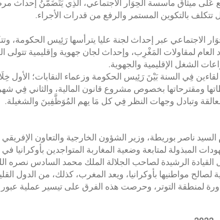
يع عَلَى ميثاق مأسسة الحِوَار الاجتماعي، الَّذِي يَتَضَمَّنُ إحداث 
 تتكلف بالتكوين المستمر والرفع من قدرات الأجراء.
وَار الاجتماعي عبر إحداث لجنة عليا يترأسها رَئِيس الحكومة، وتت
د العام لمقاولات المَغْرِب، وإحداث لجان جهوية وإقليمية تتولى ا
اعات الشغل الإقليمية والجهوية.
قاءين فِي السنة بَيْنَ رَئِيس الحكومة وزعماء النقابات؛ الأول خِل
اتها ومقترحاتها بخصوص مشروع قانون المالية، والثاني فِي شهر أبر
القة وتبادل وجهات النظر فِي كل مَا يهم المُوَظَّفِينَ والشغيلة.
سيد ناصر بوريطة، وزير الشؤون الخارجية والتعاون الإفريقي و
دات المبذولة لمتابعة وضعية المغاربة المتواجدين بأوكرانيا في
القيادة الرشيدة لصاحب الجلالة الملك محمد السادس نصره الله
لصالح مواطنيها بأوكرانيا، ويعد المغرب، كذلك، من الدول القلي
جاورة لمنطقة التوتر، وحرصت هذه الفرق على تيسير عملية عبور