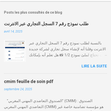
Posts les plus consultés de ce blog
طلب نموذج رقم 7 السجل التجاري عبر الانترنت
avril 14, 2025
بالنسبة لطلب نموذج رقم 7 السجل التجاري عبر
الانترنت وقلنا أنه لإنشاء سجل تجاري لشركة جديدة
أنت تحتاج لملئ نموذج 1/2 📸 هل تعلم أنه بإمكانك
طلب و إستخراج بعض نماذج السجل التجاري فقط
LIRE LA SUITE
من خلال الموقع التابع لوزارة العدل، بدون الحاجة
للتنقل للمحكمة التجارية
https://servicesenligne.justice.gov.ma كيفية
cmim feuille de soin pdf
طلب النموذجين 7 و 9 من الإنترنت في المغرب .
septembre 24, 2025
الخطوات: الدخول إلى موقع المحاكم-
https://servicesenligne.justice.gov.ma . إدخال
"الصندوق التعاضدي المهني المغربي" (CMIM) : الصندوق
المعلومات الشخصية إضافة معلومات الطالب .
التعاضدي المهني المغربي (CMIM) هو مؤسسة تضامنية خاصة غير
دفع واجب الأداء 20 درهم عن طريق البطاقة