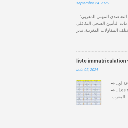
septembre 24, 2025
"الصندوق التعاضدي المهني المغربي" (CMIM) : الصندوق التعاضدي المهني المغربي (CMIM) هو مؤسسة تضامنية خاصة غير ربحية
ي 12 نوفمبر 1963، ويهدف إلى تقديم خدمات التأمين الصحي التكافلي
 CMIM شبكة واسعة من المنخرطين وتعمل على تقديم تغطية
Télécharger cmim feuille de soin pdf Télécharger دور CMIM في الصحة المهنية
لمغربية. حيث يؤكد على أهمية
"يوم الصحة في العمل"، حيث
صحة مستدامة في بيئة العمل.
liste immatriculation
 CMIM تطبيق CMIM Connect الذي يسمح بالوصول
août 05, 2024
✒️ ..اليكم لائحة ارقام لوحات السيارات بالمغرب حسب المدن والعمالات بصيغة جاهزة للتحميل و الطباعة اي pdf
✒️ .. Les
يختلف ترقيم السيارات بالمغرب 🇲🇦🚙 حسب المدن و حسب كل جهة وإقليم، فكل مدينة لها ارقام السيارات
من رقم او
لسيارة أَوْ
عشرت فِيهَا ) و حرف مرتبط بالرقم الترتيبي . و رقم يشير إِلَى الرقم الترتيبي، فبعد الوصول إِلَى رقم 99999 "33/
أ/99999"، ننتقل من الحرف (أ) إِلَى الحرف (ب)، فيصبح الرقم لوحة السيارة عَلَى الشكل التَّالِي :" 33/ب/1"، ثُمَّ