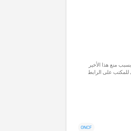
لغاء تضمين جدول مواعيد القطارات من قبل المكتب الوطني للسكك الحديدية ONCF بسبب منع هذا الأخير
ي للمكتب على الرابط
ONCF