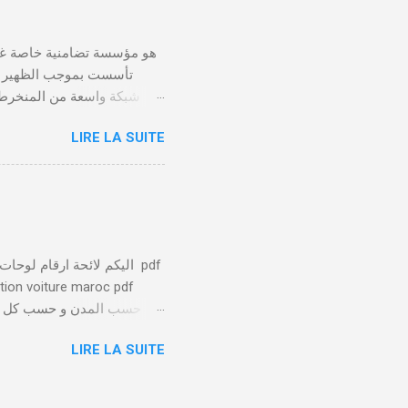
LIRE LA SUITE
يلعب الصندوق التعاضدي ا
توفير بيئة عمل صحية وآمنة 
يتم تسليط الضوء على الا
ation voiture maroc pdf
الخاصة بها تميزها عن باقي
LIRE LA SUITE
عدد من 1 ل 88 