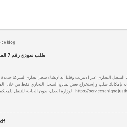
e ce blog
طلب نموذج رقم 7 السجل التجاري عبر الانترنت
بالنسبة لطلب نموذج رقم 7 السجل التجاري عبر الانترنت وقلنا أنه لإنشاء سجل تجاري لشركة جدي
 📸 هل تعلم أنه بإمكانك طلب و إستخراج بعض نماذج السجل التجاري فقط من خلال الم
لوزارة العدل، بدون الحاجة للتنقل للمحكمة التجارية servicesenligne.justice.gov.ma
النموذجين 7 و 9 من الإنترنت في المغرب . الخطوات: الدخول إلى مو
https://servicesenligne.justice.gov.ma . إدخال المعلومات الشخصية إضافة معل
pdf