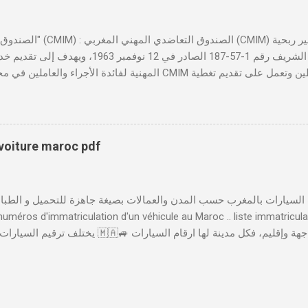
تأسست بموجب الظهير الشريف رقم 1-57-187 الصادر ف
المهنية لفائدة الأجراء والعاملين في مختلف المقاولات المغربية. تدير
صحية شاملة تجمع بين التضامن وجودة الخدمة. 
لمهني المغربي دورًا حيويًا في النهوض بالصحة المهنية داخل المقاولات ا
والحفاظ على صحة ورفاهية الموظفين. ونظم الصندوق فعاليات سنوية مثل 
بتكار الاجتماعي وأهمية تطبيق سياسات الصحة والسلامة المهنية لتحقيق 
 voiture maroc pdf
الخدمات والابتكارات الرقمية لتسهيل استفادة المنخرطين من خدماته، أطلقت
إلى العديد من الخدمات بصورة رقمية، مثل إدا...
 numéros d'immatriculation d'un véhicule au Maroc .. liste immatricul
 المدن الأخرى و عملية الترقيم تخضع لعدة ضوابط .. تتكون لوحة السيارة 
يشير إِلَى ترقيم لوحات السيارات حَسَبَ المدن و العمالات ( العمالة لي تسجلات فيها ا