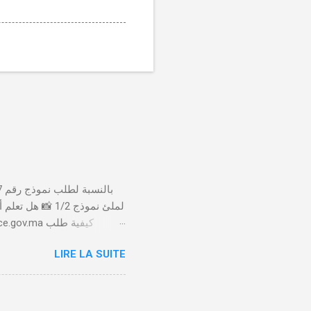
لملئ نموذج 1/2
LIRE LA SUITE
الأداء 20 درهم عن طريق البطاقة البنكية. تأكيد العملية . استلام النموذج في مدة أقصاها 24 ساعة . 🤔