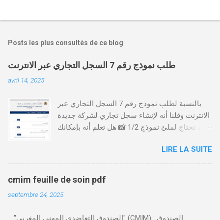
Posts les plus consultés de ce blog
طلب نموذج رقم 7 السجل التجاري عبر الانترنت
avril 14, 2025
بالنسبة لطلب نموذج رقم 7 السجل التجاري عبر
الانترنت وقلنا أنه لإنشاء سجل تجاري لشركة جديدة
أنت تحتاج لملئ نموذج 1/2 📸 هل تعلم أنه بإمكانك
طلب و إستخراج بعض نماذج السجل التجاري فقط
LIRE LA SUITE
من خلال الموقع التابع لوزارة العدل، بدون الحاجة
للتنقل للمحكمة التجارية
https://servicesenligne.justice.gov.ma كيفية
cmim feuille de soin pdf
طلب النموذجين 7 و 9 من الإنترنت في المغرب .
septembre 24, 2025
الخطوات: الدخول إلى موقع المحاكم-
https://servicesenligne.justice.gov.ma . إدخال
"الصندوق التعاضدي المهني المغربي" (CMIM) : الصندوق