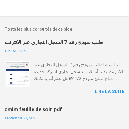
Posts les plus consultés de ce blog
طلب نموذج رقم 7 السجل التجاري عبر الانترنت
avril 14, 2025
بالنسبة لطلب نموذج رقم 7 السجل التجاري عبر
الانترنت وقلنا أنه لإنشاء سجل تجاري لشركة جديدة
أنت تحتاج لملئ نموذج 1/2 📸 هل تعلم أنه بإمكانك
طلب و إستخراج بعض نماذج السجل التجاري فقط
LIRE LA SUITE
من خلال الموقع التابع لوزارة العدل، بدون الحاجة
للتنقل للمحكمة التجارية
https://servicesenligne.justice.gov.ma كيفية
cmim feuille de soin pdf
طلب النموذجين 7 و 9 من الإنترنت في المغرب .
septembre 24, 2025
الخطوات: الدخول إلى موقع المحاكم-
https://servicesenligne.justice.gov.ma . إدخال