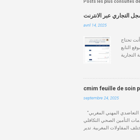
Posts les plus consultés d
avril 14, 2025
دة أنت تحتاج
وقع التابع
https:// كيفية طلب
قع المحاكم-
ومات الطالب . دفع واجب
cmim feuille de soin 
septembre 24, 2025
"الصندوق التعاضدي المهني المغربي" (CMIM) : الصندوق التعاضدي المهني المغربي (CMIM) هو مؤسسة تضامنية خاصة غير ربحية
ي 12 نوفمبر 1963، ويهدف إلى تقديم خدمات التأمين الصحي التكافلي
 CMIM شبكة واسعة من المنخرطين وتعمل على تقديم تغطية
Télécharger cmim feuille de soin pdf Télécharger دور CMIM في الصحة المهنية