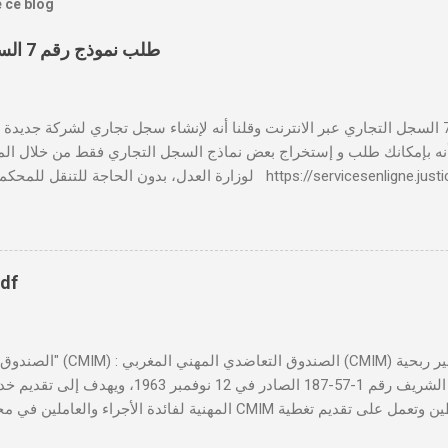
e ce blog
طلب نموذج رقم 7 السجل التجاري عبر الانترنت
بالنسبة لطلب نموذج رقم 7 السجل التجاري عبر الانترنت وقلنا أنه لإنشاء سجل تجاري لشركة جدي
 📸 هل تعلم أنه بإمكانك طلب و إستخراج بعض نماذج السجل التجاري فقط من خلال الم
لوزارة العدل، بدون الحاجة للتنقل للمحكمة التجارية servicesenligne.justice.gov.ma
النموذجين 7 و 9 من الإنترنت في المغرب . الخطوات: الدخول إلى مو
https://servicesenligne.justice.gov.ma . إدخال المعلومات الشخصية إضافة معل
pdf
تأسست بموجب الظهير الشريف رقم 1-57-187 الصادر ف
المهنية لفائدة الأجراء والعاملين في مختلف المقاولات المغربية. تدير
صحية شاملة تجمع بين التضامن وجودة الخدمة. 