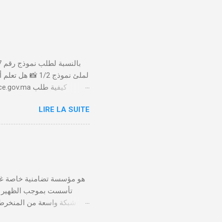
لملئ نموذج 1/2
LIRE LA SUITE
الأداء 20 درهم عن طريق البطاقة البنكية. تأكيد العملية . استلام النموذج في مدة أقصاها 24 ساعة . 🤔