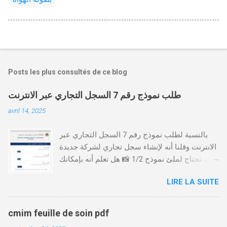
Posts les plus consultés de ce blog
طلب نموذج رقم 7 السجل التجاري عبر الانترنت
avril 14, 2025
بالنسبة لطلب نموذج رقم 7 السجل التجاري عبر
الانترنت وقلنا أنه لإنشاء سجل تجاري لشركة جديدة
أنت تحتاج لملئ نموذج 1/2 📸 هل تعلم أنه بإمكانك
طلب و إستخراج بعض نماذج السجل التجاري فقط
LIRE LA SUITE
من خلال الموقع التابع لوزارة العدل، بدون الحاجة
للتنقل للمحكمة التجارية
https://servicesenligne.justice.gov.ma كيفية
cmim feuille de soin pdf
طلب النموذجين 7 و 9 من الإنترنت في المغرب .