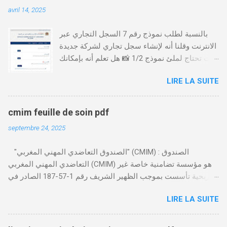
avril 14, 2025
بالنسبة لطلب نموذج رقم 7 السجل التجاري عبر
الانترنت وقلنا أنه لإنشاء سجل تجاري لشركة جديدة
أنت تحتاج لملئ نموذج 1/2 📸 هل تعلم أنه بإمكانك
طلب و إستخراج بعض نماذج السجل التجاري فقط
LIRE LA SUITE
من خلال الموقع التابع لوزارة العدل، بدون الحاجة
للتنقل للمحكمة التجارية
https://servicesenligne.justice.gov.ma كيفية
cmim feuille de soin pdf
طلب النموذجين 7 و 9 من الإنترنت في المغرب .
septembre 24, 2025
الخطوات: الدخول إلى موقع المحاكم-
https://servicesenligne.justice.gov.ma . إدخال
"الصندوق التعاضدي المهني المغربي" (CMIM) : الصندوق
المعلومات الشخصية إضافة معلومات الطالب .
التعاضدي المهني المغربي (CMIM) هو مؤسسة تضامنية خاصة غير
دفع واجب الأداء 20 درهم عن طريق البطاقة
ربحية تأسست بموجب الظهير الشريف رقم 1-57-187 الصادر في
البنكية. تأكيد العملية . استلام النموذج في مدة
12 نوفمبر 1963، ويهدف إلى تقديم خدمات التأمين الصحي التكافلي
أقصاها 24 ساعة . 🤔
LIRE LA SUITE
المهنية لفائدة الأجراء والعاملين في مختلف المقاولات المغربية. تدير
CMIM شبكة واسعة من المنخرطين وتعمل على تقديم تغطية صحية
شاملة تجمع بين التضامن وجودة الخدمة. Télécharger cmim feuille