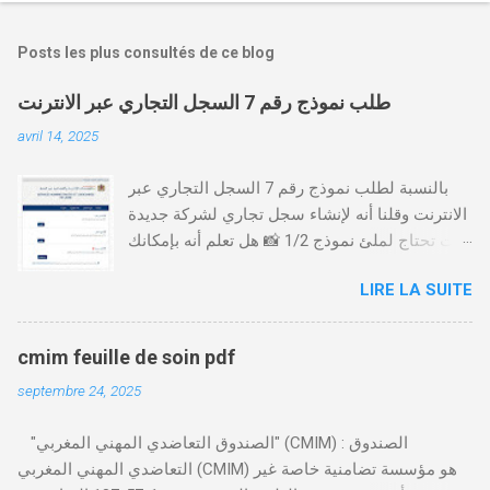
Posts les plus consultés de ce blog
طلب نموذج رقم 7 السجل التجاري عبر الانترنت
avril 14, 2025
بالنسبة لطلب نموذج رقم 7 السجل التجاري عبر
الانترنت وقلنا أنه لإنشاء سجل تجاري لشركة جديدة
أنت تحتاج لملئ نموذج 1/2 📸 هل تعلم أنه بإمكانك
طلب و إستخراج بعض نماذج السجل التجاري فقط
LIRE LA SUITE
من خلال الموقع التابع لوزارة العدل، بدون الحاجة
للتنقل للمحكمة التجارية
https://servicesenligne.justice.gov.ma كيفية
cmim feuille de soin pdf
طلب النموذجين 7 و 9 من الإنترنت في المغرب .
septembre 24, 2025
الخطوات: الدخول إلى موقع المحاكم-
https://servicesenligne.justice.gov.ma . إدخال
"الصندوق التعاضدي المهني المغربي" (CMIM) : الصندوق
المعلومات الشخصية إضافة معلومات الطالب .
التعاضدي المهني المغربي (CMIM) هو مؤسسة تضامنية خاصة غير
دفع واجب الأداء 20 درهم عن طريق البطاقة