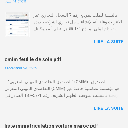
avril 14, 2025
بالنسبة لطلب نموذج رقم 7 السجل التجاري عبر
الانترنت وقلنا أنه لإنشاء سجل تجاري لشركة جديدة
أنت تحتاج لملئ نموذج 1/2 📸 هل تعلم أنه بإمكانك
طلب و إستخراج بعض نماذج السجل التجاري فقط
LIRE LA SUITE
من خلال الموقع التابع لوزارة العدل، بدون الحاجة
للتنقل للمحكمة التجارية
https://servicesenligne.justice.gov.ma كيفية
cmim feuille de soin pdf
طلب النموذجين 7 و 9 من الإنترنت في المغرب .
septembre 24, 2025
الخطوات: الدخول إلى موقع المحاكم-
https://servicesenligne.justice.gov.ma . إدخال
"الصندوق التعاضدي المهني المغربي" (CMIM) : الصندوق
المعلومات الشخصية إضافة معلومات الطالب .
التعاضدي المهني المغربي (CMIM) هو مؤسسة تضامنية خاصة غير
دفع واجب الأداء 20 درهم عن طريق البطاقة
ربحية تأسست بموجب الظهير الشريف رقم 1-57-187 الصادر في
البنكية. تأكيد العملية . استلام النموذج في مدة
12 نوفمبر 1963، ويهدف إلى تقديم خدمات التأمين الصحي التكافلي
أقصاها 24 ساعة . 🤔
LIRE LA SUITE
المهنية لفائدة الأجراء والعاملين في مختلف المقاولات المغربية. تدير
CMIM شبكة واسعة من المنخرطين وتعمل على تقديم تغطية صحية
شاملة تجمع بين التضامن وجودة الخدمة. Télécharger cmim feuille
liste immatriculation voiture maroc pdf