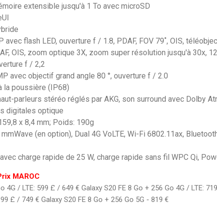
émoire extensible jusqu'à 1 To avec microSD
eUI
ybride
avec flash LED, ouverture f / 1.8, PDAF, FOV 79˚, OIS, téléobje
PDAF, OIS, zoom optique 3X, zoom super résolution jusqu'à 30x, 1
erture f / 2,2
 avec objectif grand angle 80 °, ouverture f / 2.0
 à la poussière (IP68)
aut-parleurs stéréo réglés par AKG, son surround avec Dolby A
s digitales optique
159,8 x 8,4 mm; Poids: 190g
 mmWave (en option), Dual 4G VoLTE, Wi-Fi 6802.11ax, Bluetoo
avec charge rapide de 25 W, charge rapide sans fil WPC Qi, Pow
Prix MAROC
o 4G / LTE: 599 £ / 649 € Galaxy S20 FE 8 Go + 256 Go 4G / LTE: 71
699 £ / 749 € Galaxy S20 FE 8 Go + 256 Go 5G - 819 €