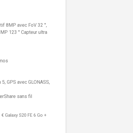
ctif 8MP avec FoV 32 °,
2MP 123 ° Capteur ultra
tmos
th 5, GPS avec GLONASS,
erShare sans fil
9 € Galaxy S20 FE 6 Go +