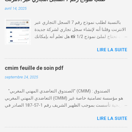
avril 14, 2025
بالنسبة لطلب نموذج رقم 7 السجل التجاري عبر
الانترنت وقلنا أنه لإنشاء سجل تجاري لشركة جديدة
أنت تحتاج لملئ نموذج 1/2 📸 هل تعلم أنه بإمكانك
طلب و إستخراج بعض نماذج السجل التجاري فقط
LIRE LA SUITE
من خلال الموقع التابع لوزارة العدل، بدون الحاجة
للتنقل للمحكمة التجارية
https://servicesenligne.justice.gov.ma كيفية
cmim feuille de soin pdf
طلب النموذجين 7 و 9 من الإنترنت في المغرب .
septembre 24, 2025
الخطوات: الدخول إلى موقع المحاكم-
https://servicesenligne.justice.gov.ma . إدخال
"الصندوق التعاضدي المهني المغربي" (CMIM) : الصندوق
المعلومات الشخصية إضافة معلومات الطالب .
التعاضدي المهني المغربي (CMIM) هو مؤسسة تضامنية خاصة غير
دفع واجب الأداء 20 درهم عن طريق البطاقة
ربحية تأسست بموجب الظهير الشريف رقم 1-57-187 الصادر في
البنكية. تأكيد العملية . استلام النموذج في مدة
12 نوفمبر 1963، ويهدف إلى تقديم خدمات التأمين الصحي التكافلي
أقصاها 24 ساعة . 🤔
LIRE LA SUITE
المهنية لفائدة الأجراء والعاملين في مختلف المقاولات المغربية. تدير
CMIM شبكة واسعة من المنخرطين وتعمل على تقديم تغطية صحية