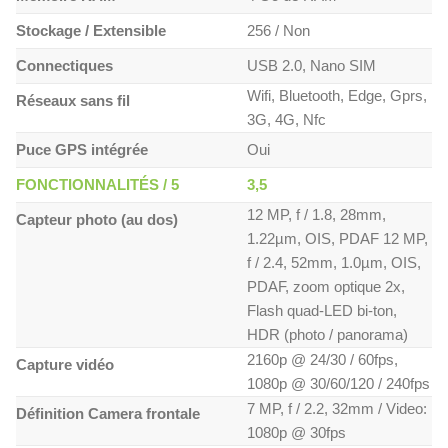
Stockage / Extensible
256 / Non
Connectiques
USB 2.0, Nano SIM
Wifi, Bluetooth, Edge, Gprs,
Réseaux sans fil
3G, 4G, Nfc
Puce GPS intégrée
Oui
FONCTIONNALITÉS / 5
3,5
12 MP, f / 1.8, 28mm,
Capteur photo (au dos)
1.22µm, OIS, PDAF 12 MP,
f / 2.4, 52mm, 1.0µm, OIS,
PDAF, zoom optique 2x,
Flash quad-LED bi-ton,
HDR (photo / panorama)
2160p @ 24/30 / 60fps,
Capture vidéo
1080p @ 30/60/120 / 240fps
7 MP, f / 2.2, 32mm / Video:
Définition Camera frontale
1080p @ 30fps