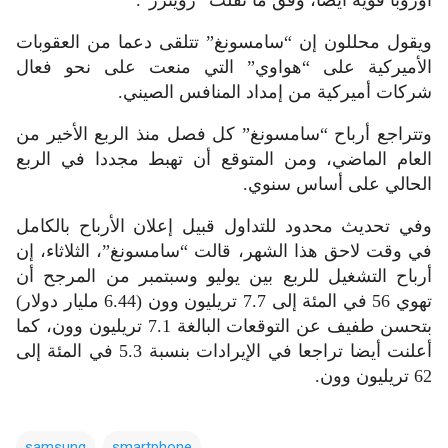
ويقول محللون إن “سامسونغ” تتلقى دعما من العقوبات
الأميركية على “هواوي” التي منعت على نحو فعال
شركات أميركية من إمداد المنافس الصيني.
وتتراجع أرباح “سامسونغ” كل فصل منذ الربع الأخير من
العام الماضي، ومن المتوقع أن تهبط مجددا في الربع
الحالي على أساس سنوي.
وفي تحديث محدود للتداول قبيل إعلان الأرباح بالكامل
في وقت لاحق هذا الشهر، قالت “سامسونغ”، الثلاثاء، إن
أرباح التشغيل للربع بين يوليو وسبتمبر من المرجح أن
تهوي 56 في المئة إلى 7.7 تريليون وون (6.44 مليار دولار)
بتحسن طفيف عن التوقعات البالغة 7.1 تريليون وون، كما
أعلنت أيضا تراجعا في الإيرادات بنسبة 5.3 في المئة إلى
62 تريليون وون.
samsung
smartphone