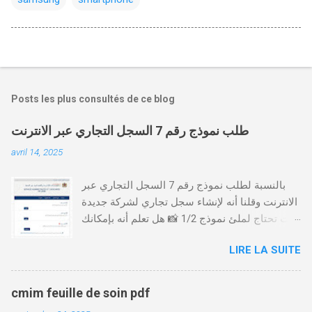
Posts les plus consultés de ce blog
طلب نموذج رقم 7 السجل التجاري عبر الانترنت
avril 14, 2025
بالنسبة لطلب نموذج رقم 7 السجل التجاري عبر
الانترنت وقلنا أنه لإنشاء سجل تجاري لشركة جديدة
أنت تحتاج لملئ نموذج 1/2 📸 هل تعلم أنه بإمكانك
طلب و إستخراج بعض نماذج السجل التجاري فقط
LIRE LA SUITE
من خلال الموقع التابع لوزارة العدل، بدون الحاجة
للتنقل للمحكمة التجارية
https://servicesenligne.justice.gov.ma كيفية
cmim feuille de soin pdf
طلب النموذجين 7 و 9 من الإنترنت في المغرب .