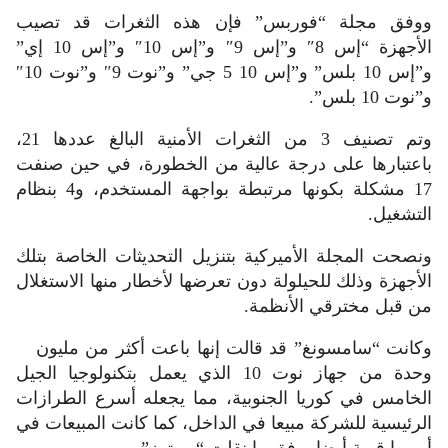
ووفق مجلة “فوربس” فإن هذه الثغرات قد تصيب
الأجهزة “إس 8″ و”إس 9″ و”إس 10″ و”إس 10 إي”
و”إس 10 بلس” و”إس 10 5 جي” و”نوت 9″ و”نوت 10″
و”نوت 10 بلس”.
وتم تصنيف 3 من الثغرات الأمنية البالغ عددها 21،
باعتبارها على درجة عالية من الخطورة، في حين صنفت
17 مشكلة بكونها مرتبطة بواجهة المستخدم، و4 بنظام
التشغيل.
ونصحت المجلة الأميركية بتنزيل التحديثات الخاصة بتلك
الأجهزة وذلك للحيلولة دون تعرضها لأخطار منها الاستغلال
من قبل مخترقي الأنظمة.
وكانت “سامسونغ” قد قالت إنها باعت أكثر من مليون
وحدة من جهاز نوت 10 الذي يعمل بتكنولوجيا الجيل
الخامس في كوريا الجنوبية، مما يجعله أسرع الطرازات
الرئيسية للشركة مبيعا في الداخل، كما كانت المبيعات في
أوروبا قوية أيضا، وفق ما نقلت “رويترز”.