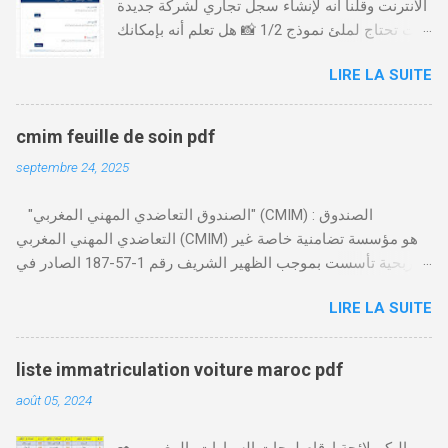
الانترنت وقلنا أنه لإنشاء سجل تجاري لشركة جديدة
أنت تحتاج لملئ نموذج 1/2 📸 هل تعلم أنه بإمكانك
طلب و إستخراج بعض نماذج السجل التجاري فقط
LIRE LA SUITE
من خلال الموقع التابع لوزارة العدل، بدون الحاجة
للتنقل للمحكمة التجارية
https://servicesenligne.justice.gov.ma كيفية
cmim feuille de soin pdf
طلب النموذجين 7 و 9 من الإنترنت في المغرب .
septembre 24, 2025
الخطوات: الدخول إلى موقع المحاكم-
https://servicesenligne.justice.gov.ma . إدخال
"الصندوق التعاضدي المهني المغربي" (CMIM) : الصندوق
المعلومات الشخصية إضافة معلومات الطالب .
التعاضدي المهني المغربي (CMIM) هو مؤسسة تضامنية خاصة غير
دفع واجب الأداء 20 درهم عن طريق البطاقة
ربحية تأسست بموجب الظهير الشريف رقم 1-57-187 الصادر في
البنكية. تأكيد العملية . استلام النموذج في مدة
12 نوفمبر 1963، ويهدف إلى تقديم خدمات التأمين الصحي التكافلي
أقصاها 24 ساعة . 🤔
LIRE LA SUITE
المهنية لفائدة الأجراء والعاملين في مختلف المقاولات المغربية. تدير
CMIM شبكة واسعة من المنخرطين وتعمل على تقديم تغطية صحية
شاملة تجمع بين التضامن وجودة الخدمة. Télécharger cmim feuille
liste immatriculation voiture maroc pdf
de soin pdf Télécharger دور CMIM في الصحة المهنية يلعب
août 05, 2024
الصندوق التعاضدي المهني المغربي دورًا حيويًا في النهوض بالصحة
المهنية داخل المقاولات المغربية. حيث يؤكد على أهمية توفير بيئة