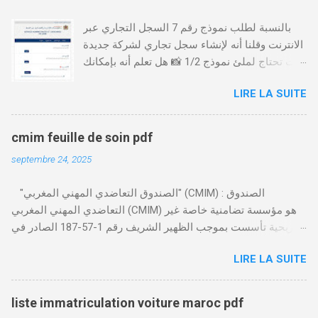
بالنسبة لطلب نموذج رقم 7 السجل التجاري عبر
الانترنت وقلنا أنه لإنشاء سجل تجاري لشركة جديدة
أنت تحتاج لملئ نموذج 1/2 📸 هل تعلم أنه بإمكانك
طلب و إستخراج بعض نماذج السجل التجاري فقط
LIRE LA SUITE
من خلال الموقع التابع لوزارة العدل، بدون الحاجة
للتنقل للمحكمة التجارية
https://servicesenligne.justice.gov.ma كيفية
cmim feuille de soin pdf
طلب النموذجين 7 و 9 من الإنترنت في المغرب .
septembre 24, 2025
الخطوات: الدخول إلى موقع المحاكم-
https://servicesenligne.justice.gov.ma . إدخال
"الصندوق التعاضدي المهني المغربي" (CMIM) : الصندوق
المعلومات الشخصية إضافة معلومات الطالب .
التعاضدي المهني المغربي (CMIM) هو مؤسسة تضامنية خاصة غير
دفع واجب الأداء 20 درهم عن طريق البطاقة
ربحية تأسست بموجب الظهير الشريف رقم 1-57-187 الصادر في
البنكية. تأكيد العملية . استلام النموذج في مدة
12 نوفمبر 1963، ويهدف إلى تقديم خدمات التأمين الصحي التكافلي
أقصاها 24 ساعة . 🤔
LIRE LA SUITE
المهنية لفائدة الأجراء والعاملين في مختلف المقاولات المغربية. تدير
CMIM شبكة واسعة من المنخرطين وتعمل على تقديم تغطية صحية
شاملة تجمع بين التضامن وجودة الخدمة. Télécharger cmim feuille
liste immatriculation voiture maroc pdf
de soin pdf Télécharger دور CMIM في الصحة المهنية يلعب