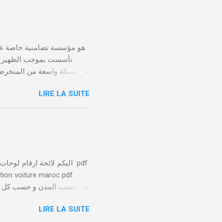
LIRE LA SUITE
يلعب الصندوق التعاضدي ا
توفير بيئة عمل صحية وآمنة 
يتم تسليط الضوء على الا
ation voiture maroc pdf
الخاصة بها تميزها عن باقي
LIRE LA SUITE
عدد من 1 ل 88 