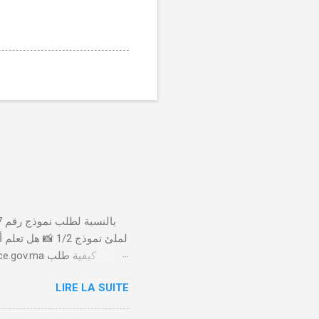
لملئ نموذج 1/2
LIRE LA SUITE
الأداء 20 درهم عن طريق البطاقة البنكية. تأكيد العملية . استلام النموذج في مدة أقصاها 24 ساعة . 🤔