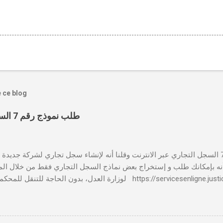
e ce blog
طلب نموذج رقم 7 السجل التجاري عبر الانترنت
بالنسبة لطلب نموذج رقم 7 السجل التجاري عبر الانترنت وقلنا أنه لإنشاء سجل تجاري لشركة جدي
 📸 هل تعلم أنه بإمكانك طلب و إستخراج بعض نماذج السجل التجاري فقط من خلال الم
لوزارة العدل، بدون الحاجة للتنقل للمحكمة التجارية servicesenligne.justice.gov.ma
النموذجين 7 و 9 من الإنترنت في المغرب . الخطوات: الدخول إلى مو
https://servicesenligne.justice.gov.ma . إدخال المعلومات الشخصية إضافة معل