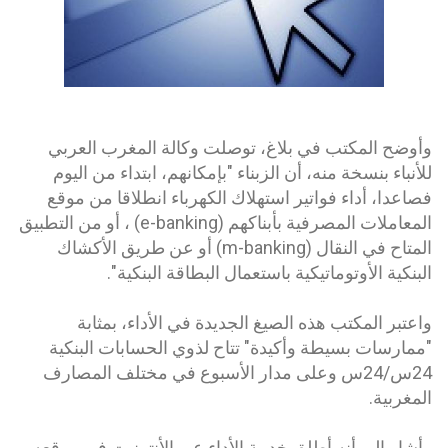
وأوضح المكتب في بلاغ، توصلت وكالة المغرب العربي
للأنباء بنسخة منه، أن الزبناء "بإمكانهم، ابتداء من اليوم
فصاعدا، أداء فواتير استهلاك الكهرباء انطلاقا من موقع
المعاملات المصرفية بأبناكهم (e-banking) ، أو من التطبيق
المتاح في النقال (m-banking) أو عن طريق الأكشاك
البنكية الأوتوماتيكية باستعمال البطاقة البنكية".
واعتبر المكتب هذه الصيغ الجديدة في الأداء، بمثابة
"ممارسات بسيطة وأكيدة" تتاح لذوي الحسابات البنكية
24س/24س وعلى مدار الأسبوع في مختلف المصارف
المغربية.
وأشار إلى أنه أطلق خدمة الأداء عبر الأنترنيت في موقعه